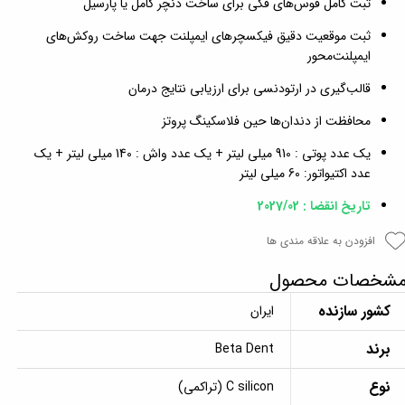
ثبت کامل قوس‌های فکی برای ساخت دنچر کامل یا پارسیل
ثبت موقعیت دقیق فیکسچرهای ایمپلنت جهت ساخت روکش‌های
ایمپلنت‌محور
قالب‌گیری در ارتودنسی برای ارزیابی نتایج درمان
محافظت از دندان‌ها حین فلاسکینگ پروتز
یک عدد پوتی : 910 میلی لیتر + یک عدد واش : 140 میلی لیتر + یک
عدد اکتیواتور: 60 میلی لیتر
تاریخ انقضا : 2027/02
افزودن به علاقه مندی ها
شخصات محصول
کشور سازنده
ایران
برند
Beta Dent
نوع
C silicon (تراکمی)