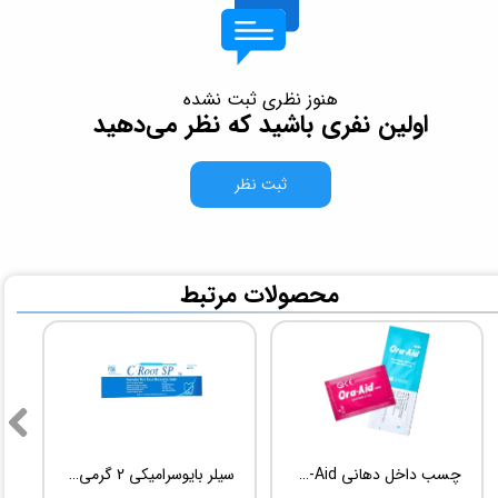
هنوز نظری ثبت نشده
اولین نفری باشید که نظر می‌دهید
ثبت نظر
​محصولات مرتبط
چسب داخل دهانی TBM Ora-Aid
سیلر بایوسرامیکی 2 گرمی Root Dental Medical C-Root SP