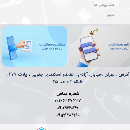
هندپیس ها
سیلر
​​آدرس
: تهران ،خیابان آزادی ، تقاطع اسکندری جنوبی ، پلاک 477 ،
طبقه 2 واحد 25
شماره تماس
02166947537
09129220140
09126484160