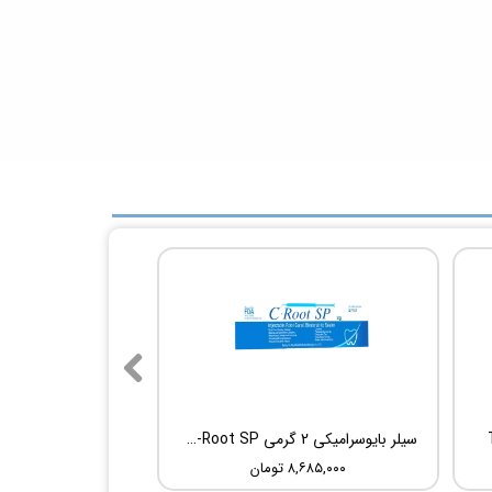
سیلر بایوسرامیکی 2 گرمی Root Dental Medical C-Root SP
۸,۶۸۵,۰۰۰ تومان