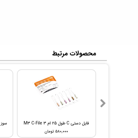
​محصولات مرتبط
فایل دستی C طول 25 ام 3 M3 C-File
۵۸۰,۰۰۰ تومان