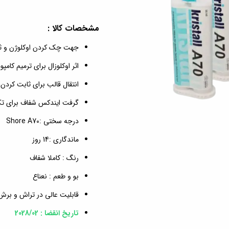
مشخصات کالا :
جهت چک کردن اوکلوژن و ثب
اثر اوکلوزال برای ترمیم کام
انتقال قالب برای ثابت کردن
گرفت ایندکس شفاف برای ت
درجه سختی :Shore A70
ماندگاری :14 روز
رنگ : کاملا شفاف
بو و طعم : نعناع
قابلیت عالی در تراش و بر
تاریخ انقضا : 2028/02