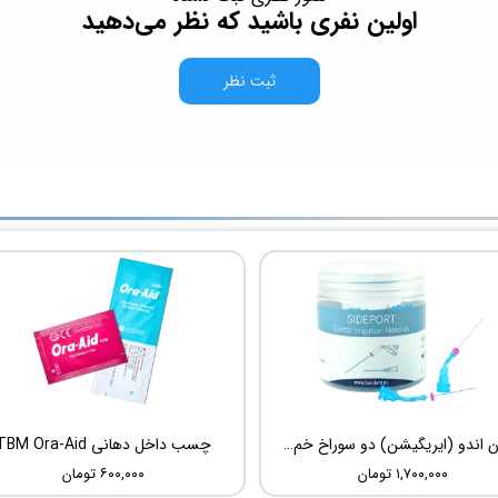
اولین نفری باشید که نظر می‌دهید
ثبت نظر
سوزن اندو (ایریگیشن) دو سوراخ خم شونده UDG Sideport
چسب داخل دهانی TBM Ora-Aid
۱,۷۰۰,۰۰۰ تومان
۶۰۰,۰۰۰ تومان