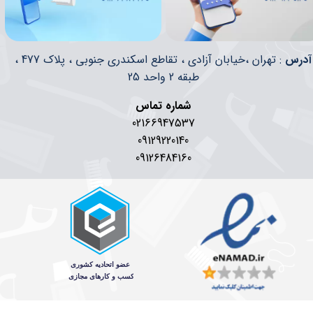
​​آدرس
: تهران ،خیابان آزادی ، تقاطع اسکندری جنوبی ، پلاک 477 ،
طبقه 2 واحد 25
شماره تماس
02166947537
09129220140
09126484160