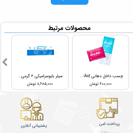
​محصولات مرتبط
چسب داخل دهانی TBM Ora-Aid
سیلر بایوسرامیکی 2 گرمی Root Dental Medical C-Root SP
۶۰۰,۰۰۰ تومان
۸,۶۸۵,۰۰۰ تومان
پرداخت امن
پشتیبانی آنلاین