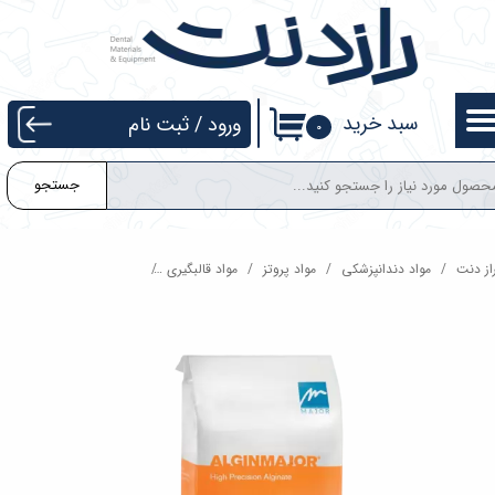
حساب کاربری من
تغییر گذر واژه
سبد خرید
ورود
/
ثبت نام
۰
سفارشات
جستجو
خروج از حساب کاربری
از دنت
مواد دندانپزشکی
مواد پروتز
مواد قالبگیری
آلژینات قالبگیری ماژور Major Alginmajor