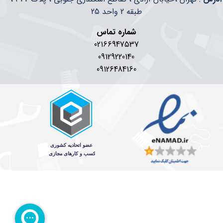
طبقه 2 واحد 25
شماره تماس
02166947537
09129220140
09126484160