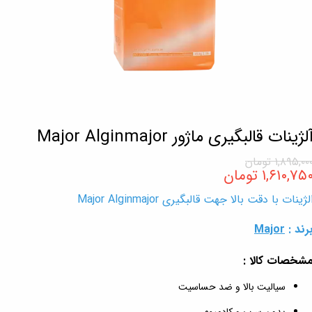
لژینات قالبگیری ماژور Major Alginmajor
۱,۸۹۵,۰۰ تومان
۱,۶۱۰,۷۵ تومان
لژینات با دقت بالا جهت قالبگیری Major Alginmajor
رند :
Major
شخصات کالا :
سیالیت بالا و ضد حساسیت