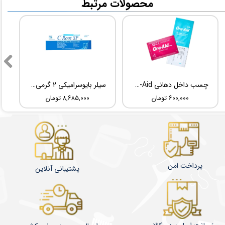
​محصولات مرتبط
چسب داخل دهانی TBM Ora-Aid
سیلر بایوسرامیکی 2 گرمی Root Dental Medical C-Root SP
۶۰۰,۰۰۰ تومان
۸,۶۸۵,۰۰۰ تومان
پرداخت امن
پشتیبانی آنلاین