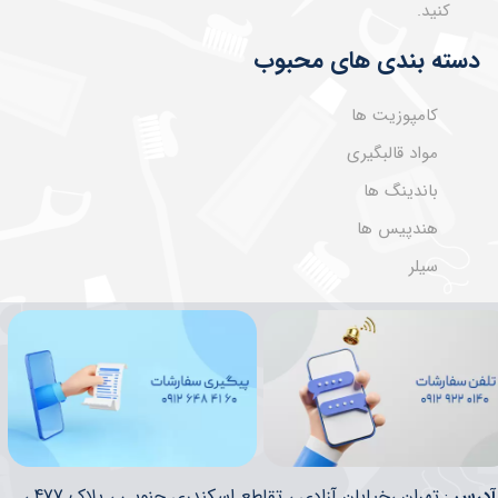
کنید.
دسته بندی های محبوب
کامپوزیت ها
مواد قالبگیری
باندینگ ها
هندپیس ها
سیلر
​​آدرس
: تهران ،خیابان آزادی ، تقاطع اسکندری جنوبی ، پلاک 477 ،