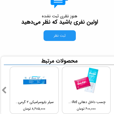
هنوز نظری ثبت نشده
اولین نفری باشید که نظر می‌دهید
ثبت نظر
​محصولات مرتبط
چسب داخل دهانی TBM Ora-Aid
سیلر بایوسرامیکی 2 گرمی Root Dental Medical C-Root SP
۶۰۰,۰۰۰ تومان
۸,۶۸۵,۰۰۰ تومان