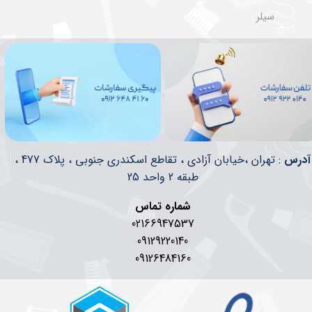
سیلر
​​آدرس
: تهران ،خیابان آزادی ، تقاطع اسکندری جنوبی ، پلاک 477 ،
طبقه 2 واحد 25
شماره تماس
02166947537
09129220140
09126484160