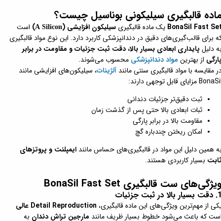
اده قالبگیری سیلیکونی بوناسیل چیست؟
BonaSil Fast Se
یک ماده قالبگیری
سیلیکون افزایشی (
)
است
A Silicon
ه برای قالب‌گیری‌های دقیق در دندانپزشکی کاربرد دارد. این نوع مواد قالبگیری
ه دلیل
پایداری ابعادی بسیار بالا، دقت ثبت جزئیات و مقاومت در برابر
ارگی
از بهترین
مواد دندانپزشکی
محسوب می‌شوند.
ر مقایسه با مواد قالبگیری سنتی مانند
آلژینات
، سیلیکون‌های افزایشی مانند
BonaS مزایای قابل توجهی دارند:
ثبت دقیق‌تر جزئیات دندانی
ثبات ابعادی بالا حتی پس از گذشت زمان
مقاومت بالا در برابر پارگی
امکان ریختن چندباره گچ
ه همین دلیل این مواد در قالبگیری‌های حساس مانند
ایمپلنت و پروتزهای
ابت
بسیار کاربردی هستند.
یژگی‌های ست قالبگیری BonaSil Fast Set
بسیار بالا در ثبت جزئیات
کی از مهم‌ترین ویژگی‌های این ماده قالبگیری،
Detail Reproduction عالی
ست که باعث می‌شود خطوط بسیار ظریف مانند
مارجین تراش دندان
به