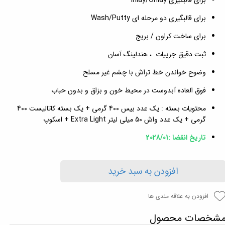
برای قالبگیری دو مرحله ای Wash/Putty
برای ساخت کراون / بریج
ثبت دقیق جزییات ، هندلینگ آسان
وضوح خواندن خط تراش با چشم غیر مسلح
فوق العاده آبدوست در محیط خون و بزاق و بدون حباب
محتویات بسته : یک عدد بیس 400 گرمی + یک بسته کاتالیست 400
گرمی + یک عدد واش 50 میلی لیتر Extra Light + اسکوپ
تاریخ انقضا :2028/01
افزودن به سبد خرید
افزودن به علاقه مندی ها
شخصات محصول