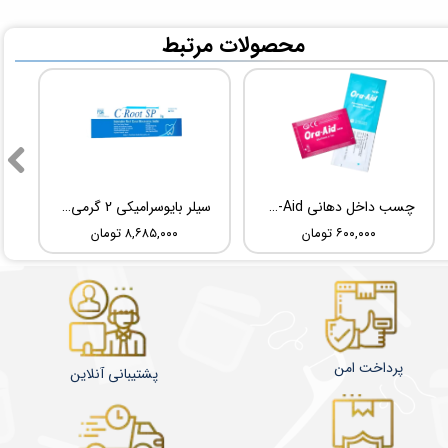
​محصولات مرتبط
چسب داخل دهانی TBM Ora-Aid
سیلر بایوسرامیکی 2 گرمی Root Dental Medical C-Root SP
۶۰۰,۰۰۰ تومان
۸,۶۸۵,۰۰۰ تومان
پرداخت امن
پشتیبانی آنلاین