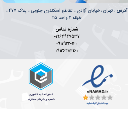
​​آدرس
: تهران ،خیابان آزادی ، تقاطع اسکندری جنوبی ، پلاک 477 ،
طبقه 2 واحد 25
شماره تماس
02166947537
09129220140
09126484160