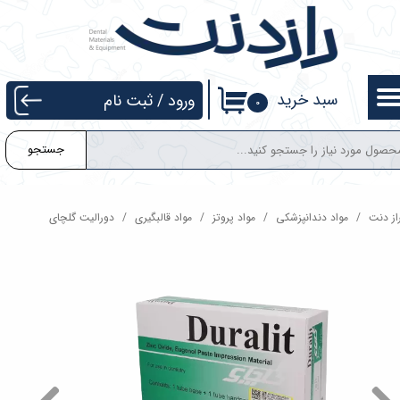
حساب کاربری من
تغییر گذر واژه
سبد خرید
ورود
/
ثبت نام
۰
سفارشات
جستجو
خروج از حساب کاربری
از دنت
مواد دندانپزشکی
مواد پروتز
مواد قالبگیری
دورالیت گلچای