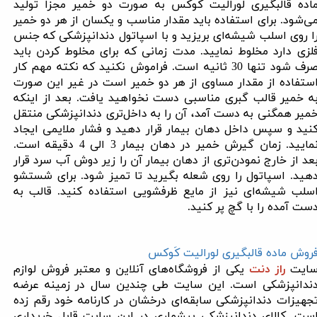
اده قالبگیری لورالیت کوکس به صورت دو خمیر مجزا تولید
ی‌شود. برای استفاده باید مقدار مناسب و یکسان از هر دو خمیر
ا روی اسلب شیشه‌ای بریزید و با اسپاتول دندانپزشکی که جنس
لزی دارد مخلوط نمایید. مدت زمانی که برای مخلوط کردن باید
صرف شود تنها 30 ثانیه است. فراموش نکنید که نکته مهم کار
ستفاده از مقدار مساوی از هر دو خمیر است در غیر این صورت
ه خمیر قالب گبری مناسبی دست نخواهید یافت. بعد از اینکه
میر همگنی به دست آمد، آن را به داخل‌تری دندانپزشکی منتقل
نید و سپس داخل دهان بیمار قرار دهید و فشار ملایمی ایجاد
نمایید. زمان گیرش خمیر در دهان بیمار 3 الی 4 دقیقه است.
عد از خارج نمودن‌تری از دهان بیمار آن را زیر دوش آب سرد قرار
هید. اسپاتول را روی شعله بگیرید تا تمیز شود. برای شستشو
سلب شیشه‌ای نیز از مایع ظرفشویی استفاده کنید. قالب به
ست آمده را با گچ پر کنید
.
روش ماده قالبگیری لورالیت کَوکس
ایت
راز دنت
یکی از فروشگاه‌های آنلاین و معتبر فروش لوازم
ندانپزشکی است. این سایت طی چندین سال در زمینه عرضه
جهیزات دندانپزشکی سابقه‌ای درخشان در کارنامه خود رقم زده
ست. کالای دندانپزشکی بیشماری در این سایت قابل خریداری