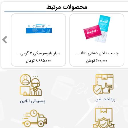
​محصولات مرتبط
چسب داخل دهانی TBM Ora-Aid
سیلر بایوسرامیکی 2 گرمی Root Dental Medical C-Root SP
۶۰۰,۰۰۰ تومان
۸,۶۸۵,۰۰۰ تومان
پرداخت امن
پشتیبانی آنلاین