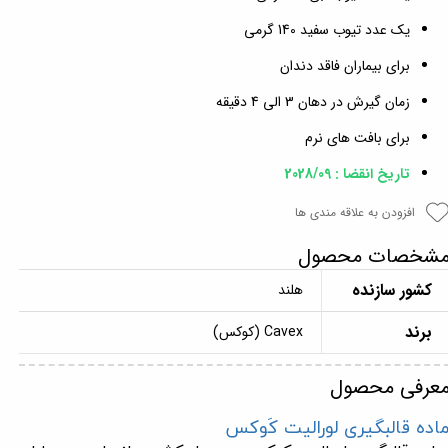
یک عدد تیوب سفید 140 گرمی
برای بیماران فاقد دندان
زمان گیرش در دهان 3 الی 4 دقیقه
برای بافت های نرم
تاریخ انقضا : 2028/09
افزودن به علاقه مندی ها
شخصات محصول
کشور سازنده
هلند
برند
Cavex (کوکس)
عرفی محصول
اده قالبگیری لورالیت کَوکس