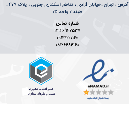
​​آدرس
: تهران ،خیابان آزادی ، تقاطع اسکندری جنوبی ، پلاک 477 ،
طبقه 2 واحد 25
شماره تماس
02166947537
09129220140
09126484160