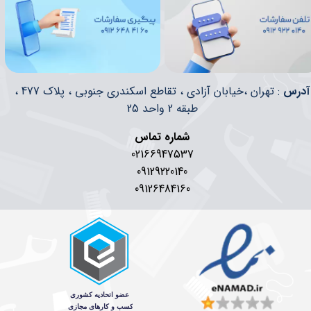
​​آدرس
: تهران ،خیابان آزادی ، تقاطع اسکندری جنوبی ، پلاک 477 ،
طبقه 2 واحد 25
شماره تماس
02166947537
09129220140
09126484160