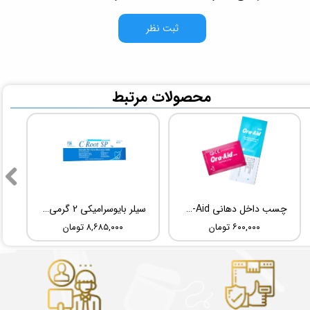
ثبت نظر
​محصولات مرتبط
چسب داخل دهانی TBM Ora-Aid
سیلر بایوسرامیکی 2 گرمی Root Dental Medical C-Root SP
۶۰۰,۰۰۰ تومان
۸,۶۸۵,۰۰۰ تومان