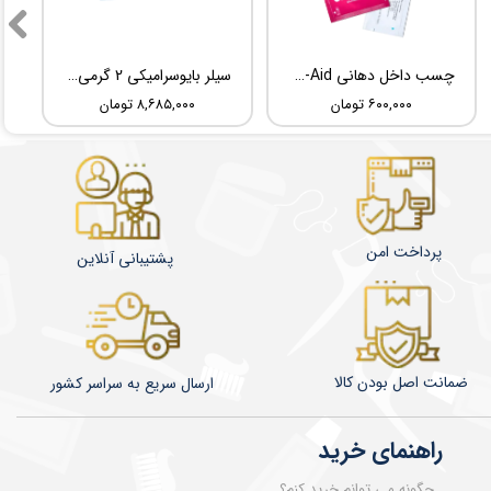
چسب داخل دهانی TBM Ora-Aid
سیلر بایوسرامیکی 2 گرمی Root Dental Medical C-Root SP
۶۰۰,۰۰۰ تومان
۸,۶۸۵,۰۰۰ تومان
پرداخت امن
پشتیبانی آنلاین
ضمانت اصل بودن کالا
​​​​ارسال سریع به سراسر کشور
راهنمای خرید
چگونه می توانم خرید کنم؟