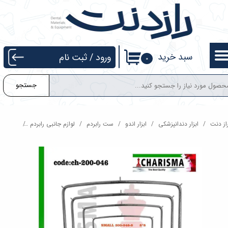
حساب کاربری من
تغییر گذر واژه
سبد خرید
ورود
/
ثبت نام
۰
سفارشات
جستجو
خروج از حساب کاربری
از دنت
ابزار دندانپزشکی
ابزار اندو
ست رابردم
لوازم جانبی رابردم
فریم راب