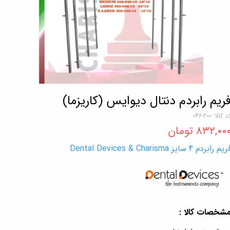
ریم رابردم دنتال دیوایس (کاریزما)
د کالا: 200-046
۸۳۲,۰۰ تومان
یم رابردم 4 سایز Dental Devices & Charisma
شخصات کالا :