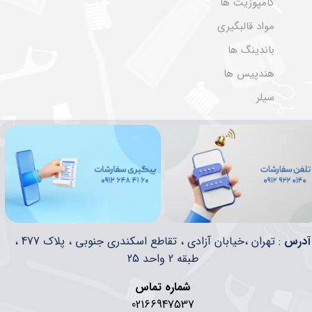
کامپوزیت ها
مواد قالبگیری
باندینگ ها
هندپیس ها
سیلر
​​آدرس
: تهران ،خیابان آزادی ، تقاطع اسکندری جنوبی ، پلاک 477 ،
طبقه 2 واحد 25
شماره تماس
02166947537