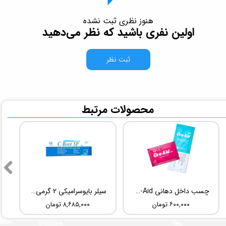
هنوز نظری ثبت نشده
اولین نفری باشید که نظر می‌دهید
ثبت نظر
​محصولات مرتبط
چسب داخل دهانی TBM Ora-Aid
سیلر بایوسرامیکی 2 گرمی Root Dental Medical C-Root SP
۶۰۰,۰۰۰ تومان
۸,۶۸۵,۰۰۰ تومان