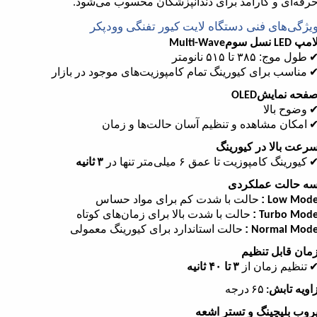
رفه‌ای و کارآمد برای دندانپزشکان محسوب می‌شود
.
یژگی‌های فنی دستگاه لایت کیور تفنگی وودپکر
امپ
نسل سوم
Multi-Wave
LED
طول موج:
۳۸۵
تا
۵۱۵
نانومتر
مناسب برای کیورینگ تمام کامپوزیت‌های موجود در بازار
فحه نمایش
OLED
وضوح بالا
امکان مشاهده و تنظیم آسان حالت‌ها و زمان
رعت بالا در کیورینگ
کیورینگ کامپوزیت تا عمق
۶
میلی‌متر تنها در
۳
ثانیه
ه حالت عملکردی
:
حالت با شدت کم برای مواد حساس
Low Mod
:
حالت با شدت بالا برای زمان‌های کوتاه
Turbo Mod
:
حالت استاندارد برای کیورینگ معمولی
Normal Mod
مان قابل تنظیم
تنظیم زمان از
۳
تا
۴۰
ثانیه
اویه تابش
۶۵
درجه
:
روب بلیچینگ و تستر اشعه