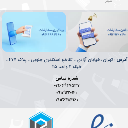
سیلر
​​آدرس
: تهران ،خیابان آزادی ، تقاطع اسکندری جنوبی ، پلاک 477 ،
طبقه 2 واحد 25
شماره تماس
02166947537
09129220140
09126484160