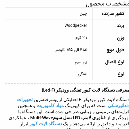
شخصات محصول
کشور سازنده
چین
برند
Woodpecker
وزن
210 گرم
طول موج
385 الی 515 نانومتر
نوع اتصال
بی سیم
نوع
تفنگی
عرفی دستگاه لایت کیور تفنگی وودپکر
(Led-F)
ستگاه لایت کیور وودپکر
یکی از پیشرفته‌ترین
تجهیزات
Led-F
ندانپزشکی
است که برای کیورینگ
مواد کامپوزیت
و همچنین
رآیندهای ترمیمی و زیبایی طراحی شده است. این دستگاه با
هره‌گیری از
فناوری لامپ
نسل سوم
، عملکردی
Multi-Wave
LED
درتمند و دقیق را ارائه می‌دهد و یک
دستگاه لایت کیور
ابزار