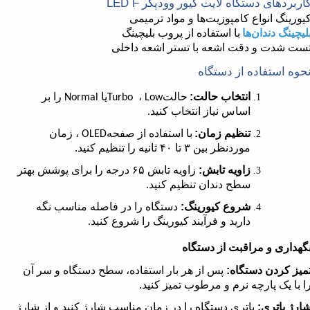
LED F
اربردهای دستگاه لایت کیور وودپکر
یورینگ انواع کامپوزیت‌ها و مواد ترمیمی
لیچینگ دندان‌ها
با استفاده از پروب بلیچینگ
ست شدت و دقت اشعه با تستر اشعه داخلی
حوه استفاده از دستگاه
انتخاب حالت:
حالت
،
یا
را بر
Normal
Turbo
Low
اساس نیاز انتخاب کنید
.
تنظیم زمان:
با استفاده از صفحه
، زمان
OLED
موردنظر بین
۳
تا
۴۰
ثانیه را تنظیم کنید
.
زاویه تابش:
زاویه تابش
۶۵
درجه را برای پوشش بهتر
سطح دندان تنظیم کنید
.
شروع کیورینگ:
دستگاه را در فاصله مناسب نگه
دارید و فرآیند کیورینگ را شروع کنید
.
گهداری و مراقبت از دستگاه
میز کردن دستگاه:
پس از هر بار استفاده، سطح دستگاه و سر آن
ا با یک پارچه نرم و مرطوب تمیز کنید.
ارژ باتری:
باتری دستگاه را در زمان مناسب شارژ کنید و از شارژ