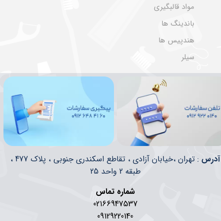
مواد قالبگیری
باندینگ ها
هندپیس ها
سیلر
​​آدرس
: تهران ،خیابان آزادی ، تقاطع اسکندری جنوبی ، پلاک 477 ،
طبقه 2 واحد 25
شماره تماس
02166947537
09129220140