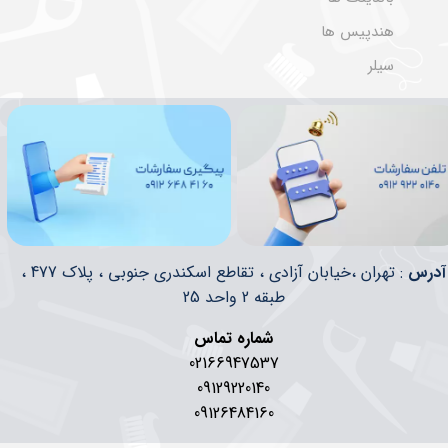
هندپیس ها
سیلر
​​آدرس
: تهران ،خیابان آزادی ، تقاطع اسکندری جنوبی ، پلاک 477 ،
طبقه 2 واحد 25
شماره تماس
02166947537
09129220140
09126484160