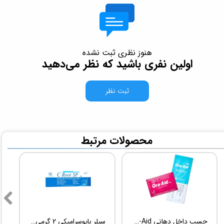
هنوز نظری ثبت نشده
اولین نفری باشید که نظر می‌دهید
ثبت نظر
​محصولات مرتبط
چسب داخل دهانی TBM Ora-Aid
سیلر بایوسرامیکی 2 گرمی Root Dental Medical C-Root SP