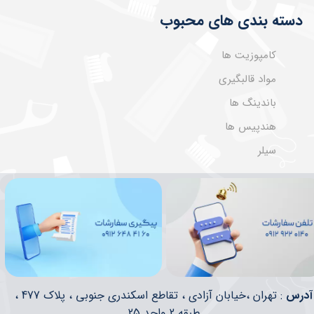
دسته بندی های محبوب
کامپوزیت ها
مواد قالبگیری
باندینگ ها
هندپیس ها
سیلر
​​آدرس
: تهران ،خیابان آزادی ، تقاطع اسکندری جنوبی ، پلاک 477 ،
طبقه 2 واحد 25