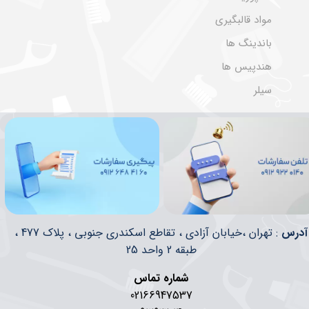
مواد قالبگیری
باندینگ ها
هندپیس ها
سیلر
​​آدرس
: تهران ،خیابان آزادی ، تقاطع اسکندری جنوبی ، پلاک 477 ،
طبقه 2 واحد 25
شماره تماس
02166947537