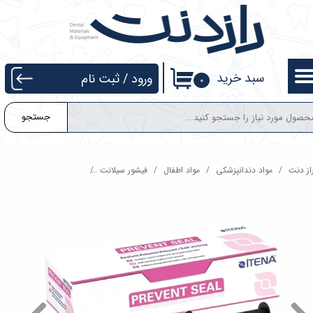
حساب کاربری من
تغییر گذر واژه
سبد خرید
ورود
/
ثبت نام
۰
سفارشات
جستجو
خروج از حساب کاربری
از دنت
مواد دندانپزشکی
مواد اطفال
فیشور سیلانت
کیت فیشور سیلانت Itena Prevent Seal