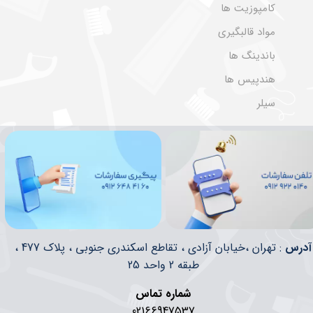
کامپوزیت ها
مواد قالبگیری
باندینگ ها
هندپیس ها
سیلر
​​آدرس
: تهران ،خیابان آزادی ، تقاطع اسکندری جنوبی ، پلاک 477 ،
طبقه 2 واحد 25
شماره تماس
02166947537