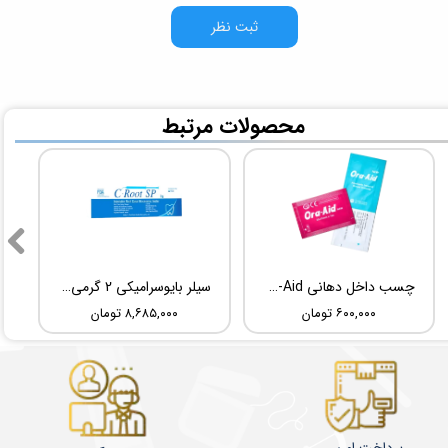
ثبت نظر
​محصولات مرتبط
چسب داخل دهانی TBM Ora-Aid
سیلر بایوسرامیکی 2 گرمی Root Dental Medical C-Root SP
۶۰۰,۰۰۰ تومان
۸,۶۸۵,۰۰۰ تومان
پرداخت امن