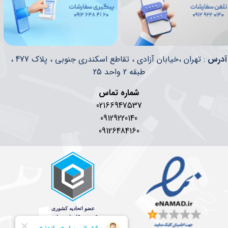
​​آدرس
: تهران ،خیابان آزادی ، تقاطع اسکندری جنوبی ، پلاک 477 ،
طبقه 2 واحد 25
شماره تماس
02166947537
09129220140
09126484160