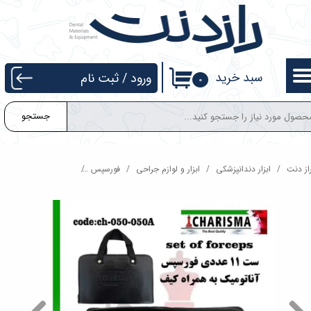
حساب کاربری من
تغییر گذر واژه
سبد خرید
ورود
/
ثبت نام
۰
سفارشات
جستجو
خروج از حساب کاربری
از دنت
ابزار دندانپزشکی
ابزار و لوازم جراحی
فورسپس
ست فورسپس آناتومیک ب