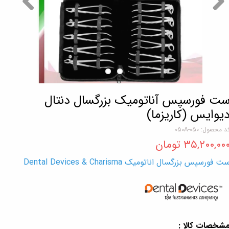
ت فورسپس آناتومیک بزرگسال دنتال
یوایس (کاریزما)
د محصول: 050-050A
۳۵,۲۰۰,۰۰ تومان
ت فورسپس بزرگسال اناتومیک Dental Devices & Charisma
شخصات کالا :