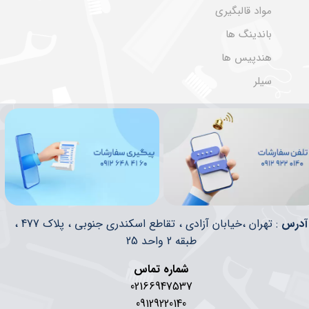
مواد قالبگیری
باندینگ ها
هندپیس ها
سیلر
​​آدرس
: تهران ،خیابان آزادی ، تقاطع اسکندری جنوبی ، پلاک 477 ،
طبقه 2 واحد 25
شماره تماس
02166947537
09129220140