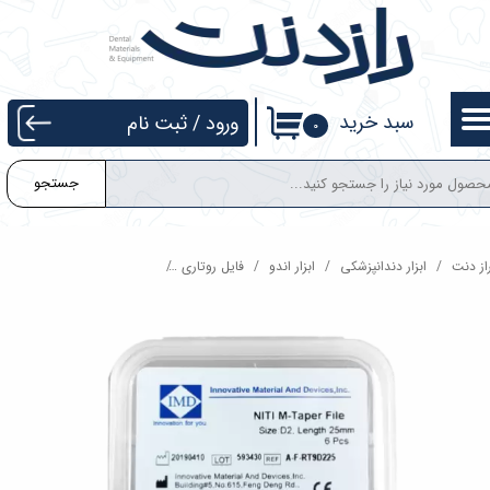
حساب کاربری من
تغییر گذر واژه
سبد خرید
ورود
/
ثبت نام
۰
سفارشات
جستجو
خروج از حساب کاربری
از دنت
ابزار دندانپزشکی
ابزار اندو
فایل روتاری
فایل روتاری بلو طول 31 IMD M-Taper