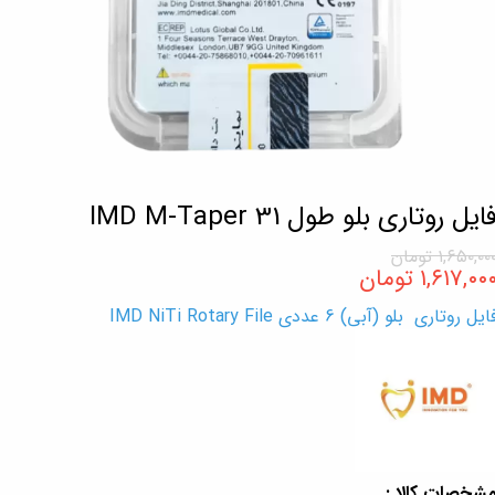
ایل روتاری بلو طول 31 IMD M-Taper
۱,۶۵۰,۰۰ تومان
۱,۶۱۷,۰۰ تومان
ایل روتاری بلو (آبی) 6 عددی IMD NiTi Rotary File
شخصات کالا :