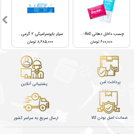
چسب داخل دهانی TBM Ora-Aid
سیلر بایوسرامیکی 2 گرمی Root Dental Medical C-Root SP
۶۰۰,۰۰۰ تومان
۸,۶۸۵,۰۰۰ تومان
پرداخت امن
پشتیبانی آنلاین
ضمانت اصل بودن کالا
​​​​ارسال سریع به سراسر کشور