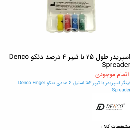
اسپریدر طول 25 با تیپر 4 درصد دنکو Denco
Spreade
فینگر اسپریدر با تیپر 4% استیل 6 عددی دنکو Denco Finger
Spreade
شخصات کالا :