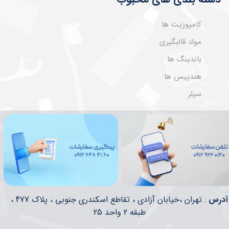
کامپوزیت ها
مواد قالبگیری
باندینگ ها
هندپیس ها
سیلر
​​آدرس
: تهران ،خیابان آزادی ، تقاطع اسکندری جنوبی ، پلاک 477 ،
طبقه 2 واحد 25