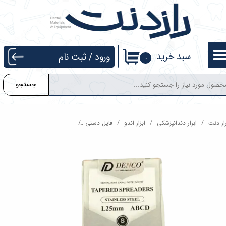
حساب کاربری من
تغییر گذر واژه
سبد خرید
ورود
/
ثبت نام
۰
سفارشات
جستجو
خروج از حساب کاربری
از دنت
ابزار دندانپزشکی
ابزار اندو
فایل دستی
اسپریدر طول 25 با تیپر 4 درصد دنکو Denco Spreader