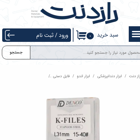
حساب کاربری من
تغییر گذر واژه
سبد خرید
ورود
/
ثبت نام
۰
سفارشات
جستجو
خروج از حساب کاربری
از دنت
ابزار دندانپزشکی
ابزار اندو
فایل دستی
فایل دستی K طول 31 دنکو Denco K-File