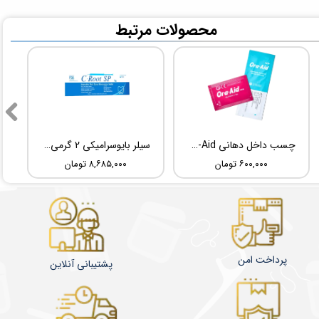
​محصولات مرتبط
چسب داخل دهانی TBM Ora-Aid
سیلر بایوسرامیکی 2 گرمی Root Dental Medical C-Root SP
۶۰۰,۰۰۰ تومان
۸,۶۸۵,۰۰۰ تومان
پرداخت امن
پشتیبانی آنلاین