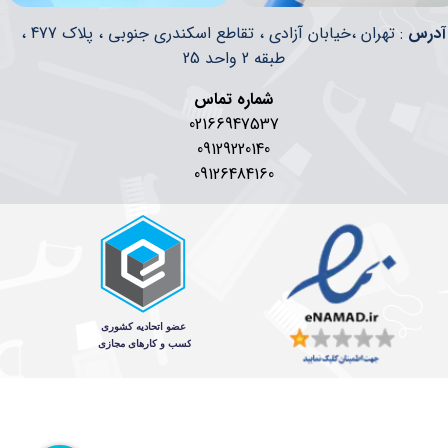
​​آدرس
: تهران ،خیابان آزادی ، تقاطع اسکندری جنوبی ، پلاک 477 ،
طبقه 2 واحد 25
شماره تماس
02166947537
09129220140
09126484160