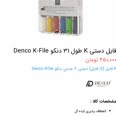
ایل دستی K طول 31 دنکو Denco K-File
۴۵۰,۰۰ تومان
ا فایل) دستی 6 عددی دنکو Denco Kfile
شخصات کالا :
انعطاف‌ پذیری ایده آل