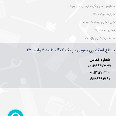
سفارش من چگونه ارسال می‌شود؟
شرایط عودت کالا
شیوه های پرداخت وجه
قوانین و مقررات
طرح نیکوکاری رازدنت
سکندری جنوبی ، پلاک 477 ، طبقه 2 واحد 25
شماره تماس
02166947537
09129220140
09126484160