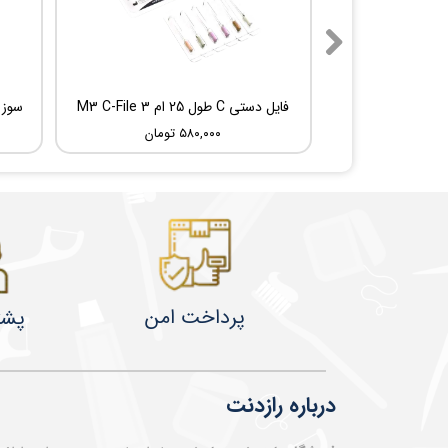
فایل دستی C طول 25 ام 3 M3 C-File
۵۸۰,۰۰۰ تومان
پرداخت امن
پشت
درباره رازدنت