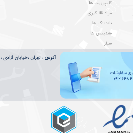
کامپوزیت ها
مواد قالبگیری
باندینگ ها
هندپیس ها
سیلر
​​آدرس
: تهران ،خیابان آزادی ، تقاطع ا