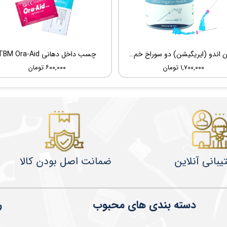
سوزن اندو (ایریگیشن) دو سوراخ خم شونده UDG Sideport
چسب داخل دهانی TBM Ora-Aid
۱,۷۰۰,۰۰۰ تومان
۶۰۰,۰۰۰ تومان
یبانی آنلاین
ضمانت اصل بودن کالا
دسته بندی های محبوب
ر