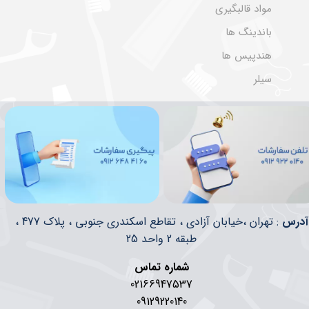
مواد قالبگیری
باندینگ ها
هندپیس ها
سیلر
​​آدرس
: تهران ،خیابان آزادی ، تقاطع اسکندری جنوبی ، پلاک 477 ،
طبقه 2 واحد 25
شماره تماس
02166947537
09129220140