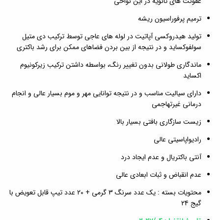
عفونت های ثانویه در این نواحی
ترمیم پرفوراسیون ریشه
تولید هیدروکسی آپاتیت در لوله های عاجی توسط ترکیب دی متیل
سولفوکساید و در نتیجه از بین بردن فضاهای ممکن برای رشد باکتری
ماندگاری طولانی بدون تغییر رنگ، بواسطه داشتن ترکیب زیرکونیوم
اکساید
دارای سیالیت مناسب و در نتیجه توانایی مهر و موم بسیار عالی و انجام
درمانی غیرتهاجمی
زیست سازگاری بافتی بسیار بالا
رادیواپاسیتی عالی
آنتی باکتریال و عدم ایجاد درد
عدم انقباض و ثبات ابعادی عالی
محتویات بسته : یک عدد سرنگ 3 گرمی + 20 عدد تیپ قابل تعویض با
گیج 24