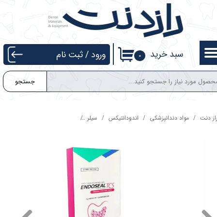
حساب کاربری من
تغییر گذر واژه
سبد خرید
ورود
/
ثبت نام
۰
سفارشات
جستجو
خروج از حساب کاربری
از دنت
مواد دندانپزشکی
اندودانتیکس
سیلر
سیلر ماروچی Maruchi Endoseal TCS