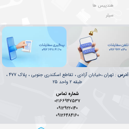
هندپیس ها
سیلر
​​آدرس
: تهران ،خیابان آزادی ، تقاطع اسکندری جنوبی ، پلاک 477 ،
طبقه 2 واحد 25
شماره تماس
02166947537
09129220140
09126484160