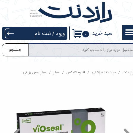
حساب کاربری من
تغییر گذر واژه
سبد خرید
ورود
/
ثبت نام
۰
سفارشات
جستجو
خروج از حساب کاربری
از دنت
مواد دندانپزشکی
اندودانتیکس
سیلر
سیلر بیس رزینی