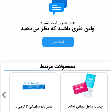
هنوز نظری ثبت نشده
اولین نفری باشید که نظر می‌دهید
ثبت نظر
​محصولات مرتبط
چسب داخل دهانی TBM Ora-Aid
سیلر بایوسرامیکی 2 گرمی Root Dental Medical C-Root SP