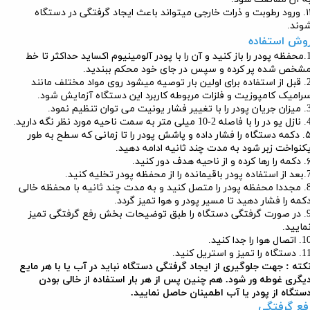
١١. ورود رطوبت و ذرات خارجی میتواند باعث ایجاد گرفتگی در دستگاه
وند.
وش استفاده
1.محفظه پودر را باز کنید و آن را با پودر آلومینیوم اکساید حداکثر تا خط
شخص شده پر کرده و سپس در جای خود محکم ببندید.
2. قبل از استفاده برای اولین بار توصیه میشود روی مواد مختلف مانند
رامیک کامپوزیت و فلزات مربوطه کاربرد این دستگاه آزمایش شود.
ر را با تغییر فشار یونیت می توان تنظیم نمود.
اصله 2-10 میلی متر به سمت ناحیه مورد نظر نگه دارید.
۵. دکمه دستگاه را فشار داده و پاشش پودر را تا زمانی که سطح به طور
کنواخت زبر شود به مدت چند ثانیه ادامه دهید.
ا کرده و از ناحیه هدف دور کنید.
ودر باقیمانده را از محفظه پودر تخلیه کنید.
8. مجددا محفظه پودر را متصل کنید و به مدت چند ثانیه با محفظه خالی
کمه را فشار دهید تا مسیر پودر و هوا تمیز گردد.
9. در صورت گرفتگی دستگاه را طبق توضیحات بخش رفع گرفتگی تمیز
مایید.
اتصال هوا را جدا کنید.
ستگاه را تمیز و استریل کنید.
کته : جهت جلوگیری از ایجاد گرفتگی دستگاه نباید در آب یا با هر مایع
یگری غوطه ور شود. هم چنین پس از هر بار استفاده از خالی بودن
ستگاه از پودر یا آب اطمینان حاصل نمایید.
فع گرفتگی