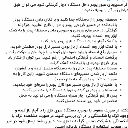
گر مسیرهای عبور پودر داخل دستگاه دچار گرفتگی شود می توان طبق
راحل زیر آن را برطرف نمود :
محفظه پودر را از دستگاه جدا کنید و با تکان دادن دستگاه پودر
باقیمانده در مسیر خروجی پودر و هوا را خارج نمایید. هرگونه
گرفتگی در مجراهای ورودی و خروجی داخل محفظه پودر را به کمک
ابزار رفع انسداد برطرف کنید.
با کمک آچار همراه دستگاه نازل پودر را باز کنید.
با کمک ابزار رفع انسداد از باز بودن مسیر نازل پودر مطمئن شوید.
سرابزار رفع انسداد را وارد حفره نازل کرده و با چرخاندن و حرکت رفت و
برگشت انسداد و گرفتگی احتمالی را رفع کنید. می توان از فشار باد
برای خروج بودرهای باقیمانده کمک گرفت.
مجددا محفظه پودر خالی را به دستگاه متصل کرده و با فشردن
دکمه از باز شدن مسیرهای دستگاه مطمئن شوید. (این کار را به
صورت خشک و بدون آب انجام دهید)
با اطمینان از باز بودن مسیر هوا نازل پودر را سرجای خود ببندید.
محفظه را از پودر پر کرده و دوباره دستگاه را عملیاتی کنید.
پس از رفع گرفتگی آچار همراه دستگاه را می توانید به محل
مخصوص خود زیر استند متصل کنید.
کته در صورت سقوط یا برخورد دستگاه سری نازل را با آچار باز کرده و
جود ترک یا شکستگی را در آن بررسی کنید. در صورت مشاهده ترک یا
کستگی با شرکت تماس گرفته تا نازل جدید برای شما ارسال شود در غیر
ین صورت استفاده از دستگاه بلامانع است.