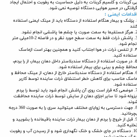
ی کربنات و کلسیم کربنات به دلیل حساسیت به رطوبت و احتمال ایجاد
رفتگی در مسیر هوایی دستگاه توصیه نمی شود.
قدامات ایمنی :
. پزشک و بیمار هنگام استفاده از دستگاه باید از عینک ایمنی استفاده
نند
به سمت صورت یا چشم ها پاششی انجام نشود.
3. پاشش ذرات فقط به سمت سطح مورد نظر و در فاصله 2-10میلی متر
نجام شود.
۴. از تنفس ذرات در هوا اجتناب کنید و همچنین بهتر است ازماسک
ستفاده کنید.
۵. در صورت استفاده از دستگاه سندبلاستر داخل دهان بیمار، از را بردم،
حافظ چشم و بینی برای بیمار استفاده شود.
6. هنگام استفاده از دستگاه سندبلاستر خارج از دهان، از عینک محافظ و
اسک مناسب برای کاهش خطر استنشاق ذرات ساینده توسط کاربر
ستفاده شود.
7. موضعی که قرار است روی آن پاشش انجام شود باید توسط را بردم
یزوله شود تا سایر اجزای دهان از سایش توسط ذرات ساینده محافظت
وند.
8. جهت دسترسی به زوایای مختلف میتوانید سری را به صورت 360 درجه
چرخانید.
9. قبل از خروج را بردم از دهان بیمار ذرات ساینده باقیمانده را بشویید و
خلیه کنید.
10. دستگاه در جای خشک و خنک نگهداری شود و از رسیدن آب و رطوبت
ه آن ممانعت شود.