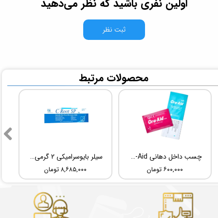
اولین نفری باشید که نظر می‌دهید
ثبت نظر
​محصولات مرتبط
چسب داخل دهانی TBM Ora-Aid
سیلر بایوسرامیکی 2 گرمی Root Dental Medical C-Root SP
۶۰۰,۰۰۰ تومان
۸,۶۸۵,۰۰۰ تومان