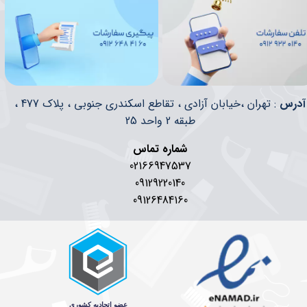
​​آدرس
: تهران ،خیابان آزادی ، تقاطع اسکندری جنوبی ، پلاک 477 ،
طبقه 2 واحد 25
شماره تماس
02166947537
09129220140
09126484160