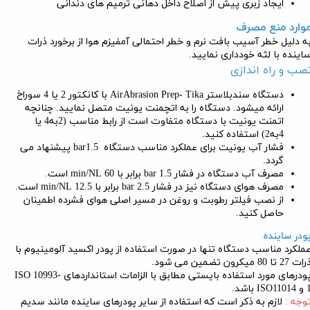
ایجاد زبری پیش از اصلاح داخل دهانی ترمیم های دندانی
وارد منع مصرف
ه دلیل خطر آسیب بافت نرم و خطر احتمالی آمفیزم هوا از برخورد ذرات
اینده با لثه خودداری نمایید.
صب و راه اندازی
دستگاه سندبلاستر AirAbrasion Prep- Tika با کانکتور 2 یا 4 سوراخ
ارائه میشود. دستگاه را به اتچمنت یونیت متصل نمایید. چنانچه
اتمنت یونیت با دستگاه متفاوت است از رابط مناسب (2به4 یا
4به2) استفاده کنید.
فشار آب یونیت برای عملکرد مناسب دستگاه bar1.5 پیشنهاد می
گردد.
مصرف آب دستگاه در فشار bar 1.5 برابر با min/NL 60 است.
مصرف هوای دستگاه نیز در فشار bar 2.5 برابر با min/NL 12.5 است.
از نصب فیلتر رطوبت و روغن در مسیر اصلی هوای فشرده اطمینان
حاصل کنید.
ودر ساینده
ملکرد مناسب دستگاه تنها در صورت استفاده از پودر اکسید آلومینیوم با
ت 27 تا 80 میکرون تضمین می شود.
پودرهای مورد استفاده بایستی مطابق با الزامات استانداردهای ISO 10993-
ISO110 باشد.
وجه :
لازم به ذکر است که استفاده از سایر پودرهای ساینده مانند سدیم