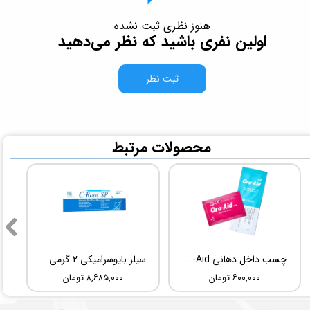
هنوز نظری ثبت نشده
اولین نفری باشید که نظر می‌دهید
ثبت نظر
​محصولات مرتبط
چسب داخل دهانی TBM Ora-Aid
سیلر بایوسرامیکی 2 گرمی Root Dental Medical C-Root SP
۶۰۰,۰۰۰ تومان
۸,۶۸۵,۰۰۰ تومان