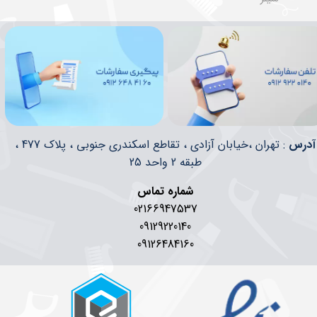
​​آدرس
: تهران ،خیابان آزادی ، تقاطع اسکندری جنوبی ، پلاک 477 ،
طبقه 2 واحد 25
شماره تماس
02166947537
09129220140
09126484160