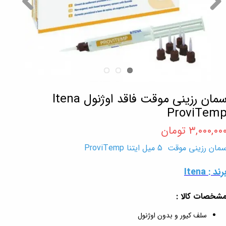
سمان رزینی موقت فاقد اوژنول Itena
ProviTem
۳,۰۰۰,۰۰ تومان
مان رزینی موقت 5 میل ایتنا ProviTemp
رند : Itena
شخصات کالا :
سلف کیور و بدون اوژنول