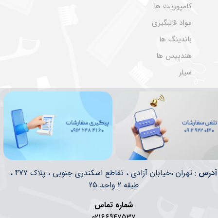
کامپوزیت ها
مواد قالبگیری
باندینگ ها
هندپیس ها
سیلر
​​آدرس
: تهران ،خیابان آزادی ، تقاطع اسکندری جنوبی ، پلاک 477 ،
طبقه 2 واحد 25
شماره تماس
02166947537