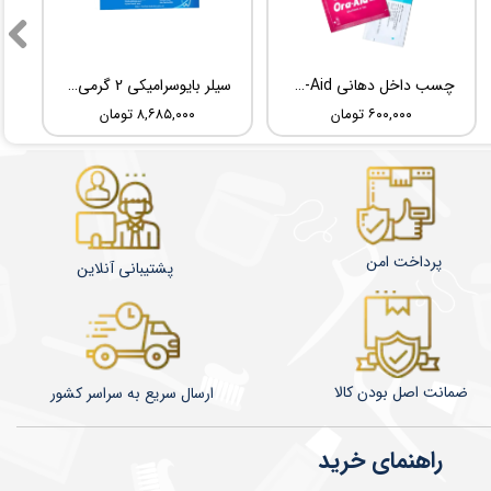
★
★
★
★
★
چسب داخل دهانی TBM Ora-Aid
سیلر بایوسرامیکی 2 گرمی Root Dental Medical C-Root SP
۶۰۰,۰۰۰ تومان
۸,۶۸۵,۰۰۰ تومان
پرداخت امن
پشتیبانی آنلاین
★
★
★
★
★
ضمانت اصل بودن کالا
​​​​ارسال سریع به سراسر کشور
راهنمای خرید