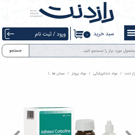
حساب کاربری من
تغییر گذر واژه
سبد خرید
ورود
/
ثبت نام
۰
سفارشات
جستجو
خروج از حساب کاربری
از دنت
مواد دندانپزشکی
مواد پروتز
سمان ها
سمان پلی کربکسیلات ادسور Adhesor Carbofine