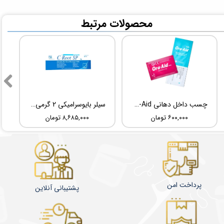
​محصولات مرتبط
چسب داخل دهانی TBM Ora-Aid
سیلر بایوسرامیکی 2 گرمی Root Dental Medical C-Root SP
۶۰۰,۰۰۰ تومان
۸,۶۸۵,۰۰۰ تومان
پرداخت امن
پشتیبانی آنلاین