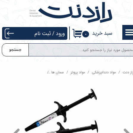
حساب کاربری من
تغییر گذر واژه
سبد خرید
ورود
/
ثبت نام
۰
سفارشات
جستجو
خروج از حساب کاربری
از دنت
مواد دندانپزشکی
مواد پروتز
سمان ها
سمان رزینی چویس 2 بیسکو Bisco