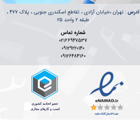
​​آدرس
: تهران ،خیابان آزادی ، تقاطع اسکندری جنوبی ، پلاک 477 ،
طبقه 2 واحد 25
شماره تماس
02166947537
09129220140
09126484160