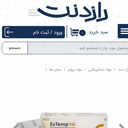
حساب کاربری من
تغییر گذر واژه
سبد خرید
ورود
/
ثبت نام
۰
سفارشات
جستجو
خروج از حساب کاربری
از دنت
مواد دندانپزشکی
مواد پروتز
سمان ها
تمپوباند بدون اوژنول اسپیدنت