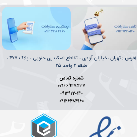
​​آدرس
: تهران ،خیابان آزادی ، تقاطع اسکندری جنوبی ، پلاک 477 ،
طبقه 2 واحد 25
شماره تماس
02166947537
09129220140
09126484160