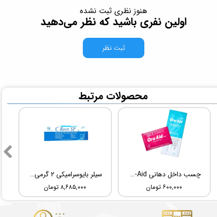
هنوز نظری ثبت نشده
اولین نفری باشید که نظر می‌دهید
ثبت نظر
​محصولات مرتبط
چسب داخل دهانی TBM Ora-Aid
سیلر بایوسرامیکی 2 گرمی Root Dental Medical C-Root SP
۶۰۰,۰۰۰ تومان
۸,۶۸۵,۰۰۰ تومان