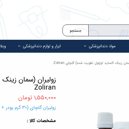
جستجو
مواد دندانپزشکی
ابزار و لوازم دندانپزشکی
وبلا
ان زینک اکساید اوژنول تقویت شده) گلچای Zoliran
زولیران (سمان زینک 
Zoliran
۱,۵۵۰,۰۰۰ تومان
زولیران گلچای (30 گرم پودر + 18 میلی لیتر مایع) Golchai
مشخصات کالا :