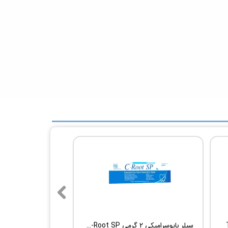
سیلر بایوسرامیکی 2 گرمی Root Dental Medical C-Root SP