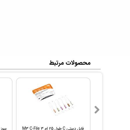
​محصولات مرتبط
فایل دستی C طول 25 ام 3 M3 C-File