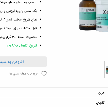
مناسب به عنوان سمان موقت Crown , Inlay
یک سمان با پایه اوژنول و زی
زمان شروع سخت شدن 3 تا 4 دقیقه بعد از اختلاط
قابل استفاده در زیر مواد ت
محتویات بسته: 30 گرم پودر + 18 میلی‌لیتری اوژنول
تاریخ انقضا : 2028/08
افزودن به سبد
افزودن به علاقه مندی ها
ایران
گلچای