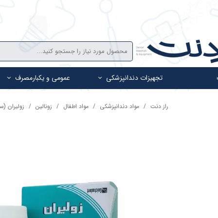
تجهیزات دندانپزشکی
عمومی و یکبارمصرف
راز دنت
مواد دندانپزشکی
مواد اطفال
زونالین
زولیران (سم