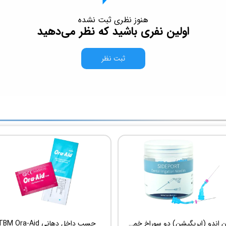
هنوز نظری ثبت نشده
اولین نفری باشید که نظر می‌دهید
ثبت نظر
سوزن اندو (ایریگیشن) دو سوراخ خم شونده UDG Sideport
چسب داخل دهانی TBM Ora-Aid