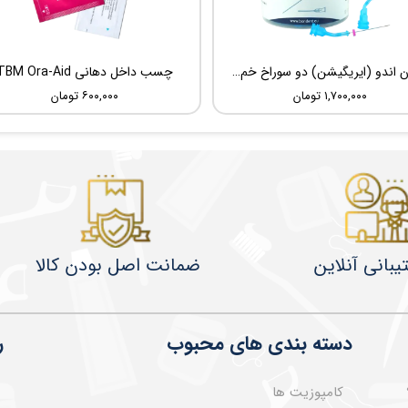
سوزن اندو (ایریگیشن) دو سوراخ خم شونده UDG Sideport
چسب داخل دهانی TBM Ora-Aid
۱,۷۰۰,۰۰۰ تومان
۶۰۰,۰۰۰ تومان
یبانی آنلاین
ضمانت اصل بودن کالا
دسته بندی های محبوب
ر
کامپوزیت ها