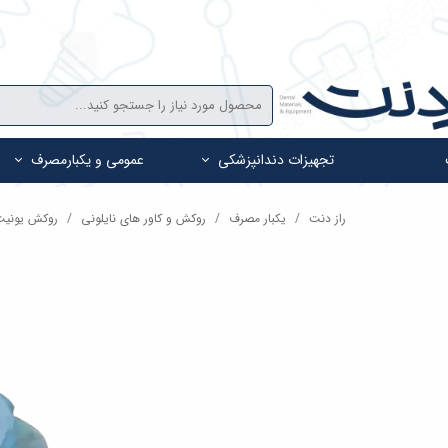
تجهیزات دندانپزشکی
عمومی و یکبارمصرف
راز دنت
یکبار مصرف
روکش و کاور های نایلونی
روکش یونیت