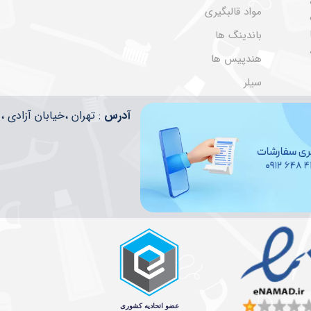
مواد قالبگیری
باندینگ ها
هندپیس ها
سیلر
​​آدرس
: تهران ،خیابان آزادی ، تقاطع ا