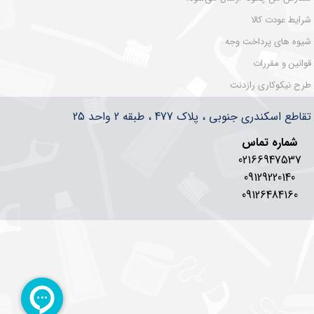
شرایط عودت کالا
شیوه های پرداخت وجه
قوانین و مقررات
طرح نیکوکاری رازدنت
سکندری جنوبی ، پلاک 477 ، طبقه 2 واحد 25
شماره تماس
02166947537
09129220140
09126484160