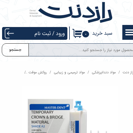
حساب کاربری من
تغییر گذر واژه
سبد خرید
ورود
/
ثبت نام
۰
سفارشات
جستجو
خروج از حساب کاربری
از دنت
مواد دندانپزشکی
مواد ترمیمی و زیبایی
روکش موقت
آکریل روکش موقت  Dent