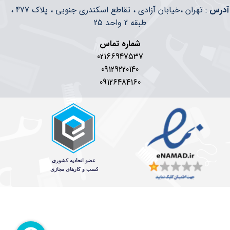
​​آدرس
: تهران ،خیابان آزادی ، تقاطع اسکندری جنوبی ، پلاک 477 ،
طبقه 2 واحد 25
شماره تماس
02166947537
09129220140
09126484160