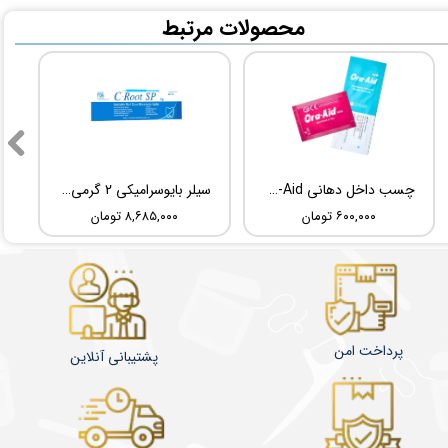
​محصولات مرتبط
چسب داخل دهانی TBM Ora-Aid
سیلر بایوسرامیکی 2 گرمی Root Dental Medical C-Root SP
۶۰۰,۰۰۰ تومان
۸,۶۸۵,۰۰۰ تومان
پرداخت امن
پشتیبانی آنلاین