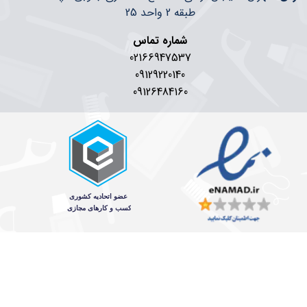
طبقه 2 واحد 25
شماره تماس
02166947537
09129220140
09126484160