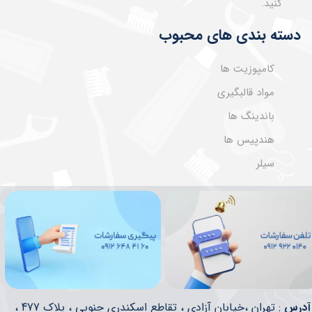
کنید.
دسته بندی های محبوب
کامپوزیت ها
مواد قالبگیری
باندینگ ها
هندپیس ها
سیلر
​​آدرس
: تهران ،خیابان آزادی ، تقاطع اسکندری جنوبی ، پلاک 477 ،