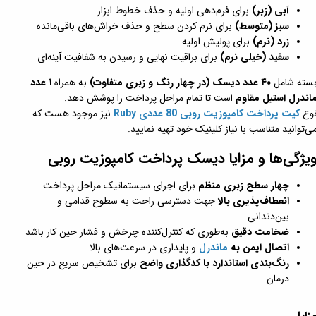
آبی (زبر)
برای فرم‌دهی اولیه و حذف خطوط ابزار
سبز (متوسط)
برای نرم کردن سطح و حذف خراش‌های باقی‌مانده
زرد (نرم)
برای پولیش اولیه
سفید (خیلی نرم)
برای براقیت نهایی و رسیدن به شفافیت آینه‌ای
سته شامل
۴۰ عدد دیسک (در چهار رنگ و زبری متفاوت)
به همراه
۱ عدد
اندرل استیل مقاوم
است تا تمام مراحل پرداخت را پوشش دهد.
وع
کیت پرداخت کامپوزیت روبی 80 عددی Ruby
نیز موجود هست که
ی‌توانید متناسب با نیاز کلینیک خود تهیه نمایید.
یژگی‌ها و مزایا دیسک پرداخت کامپوزیت روبی
چهار سطح زبری منظم
برای اجرای سیستماتیک مراحل پرداخت
انعطاف‌پذیری بالا
جهت دسترسی راحت به سطوح قدامی و
بین‌دندانی
ضخامت دقیق
به‌طوری که کنترل‌کننده چرخش و فشار حین کار باشد
اتصال ایمن به
ماندرل
و پایداری در سرعت‌های بالا
رنگ‌بندی استاندارد با کدگذاری واضح
برای تشخیص سریع در حین
درمان