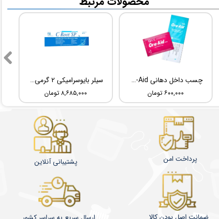
​محصولات مرتبط
چسب داخل دهانی TBM Ora-Aid
سیلر بایوسرامیکی 2 گرمی Root Dental Medical C-Root SP
۶۰۰,۰۰۰ تومان
۸,۶۸۵,۰۰۰ تومان
پرداخت امن
پشتیبانی آنلاین
ضمانت اصل بودن کالا
​​​​ارسال سریع به سراسر کشور