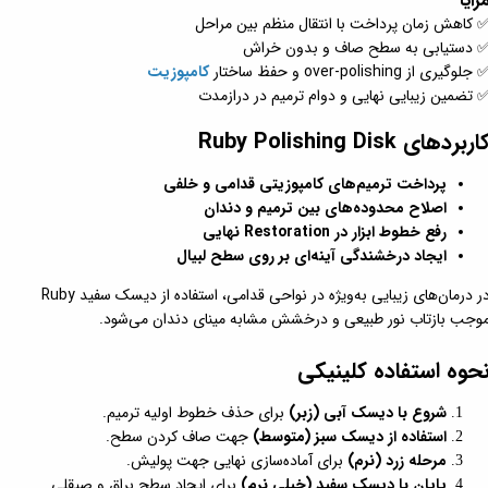
زایا
 کاهش زمان پرداخت با انتقال منظم بین مراحل
 دستیابی به سطح صاف و بدون خراش
 جلوگیری از over-polishing و حفظ ساختار
کامپوزیت
 تضمین زیبایی نهایی و دوام ترمیم در درازمدت
اربردهای Ruby Polishing Disk
پرداخت ترمیم‌های کامپوزیتی قدامی و خلفی
اصلاح محدوده‌های بین ترمیم و دندان
رفع خطوط ابزار در Restoration نهایی
ایجاد درخشندگی آینه‌ای بر روی سطح لبیال
در درمان‌های زیبایی به‌ویژه در نواحی قدامی، استفاده از دیسک سفید Ruby
وجب بازتاب نور طبیعی و درخشش مشابه مینای دندان می‌شود.
حوه استفاده کلینیکی
شروع با دیسک آبی (زبر)
برای حذف خطوط اولیه ترمیم.
استفاده از دیسک سبز (متوسط)
جهت صاف کردن سطح.
مرحله زرد (نرم)
برای آماده‌سازی نهایی جهت پولیش.
پایان با دیسک سفید (خیلی نرم)
برای ایجاد سطح براق و صیقلی.