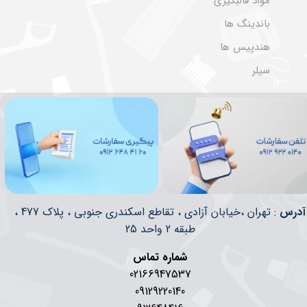
مواد قالبگیری
باندینگ ها
هندپیس ها
سیلر
​​آدرس
: تهران ،خیابان آزادی ، تقاطع اسکندری جنوبی ، پلاک 477 ،
طبقه 2 واحد 25
شماره تماس
02166947537
09129220140