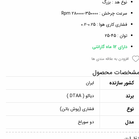
نوع هد : بزرگ
سرعت چرخش : 350000-280000 Rpm
فشاری کاری هوا : 0.25-0.2
توان : 45-25
دارای 12 ماه گارانتی
افزودن به علاقه مندی ها
شخصات محصول
کشور سازنده
ایران
برند
دیاکو ( DTAA )
نوع
فشاری (پوش باتن)
مدل
دو سوراخ