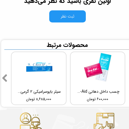
اولین نفری باشید که نظر می‌دهید
ثبت نظر
​محصولات مرتبط
چسب داخل دهانی TBM Ora-Aid
سیلر بایوسرامیکی 2 گرمی Root Dental Medical C-Root SP
۶۰۰,۰۰۰ تومان
۸,۶۸۵,۰۰۰ تومان