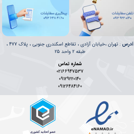
​​آدرس
: تهران ،خیابان آزادی ، تقاطع اسکندری جنوبی ، پلاک 477 ،
طبقه 2 واحد 25
شماره تماس
02166947537
09129220140
09126484160