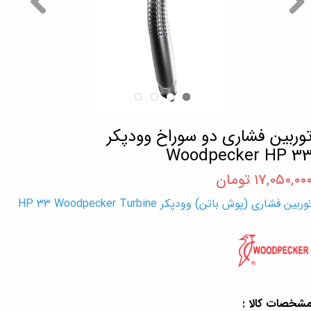
وربین فشاری دو سوراخ وودپکر
Woodpecker HP 3
۱۷,۰۵۰,۰۰ تومان
وربین فشاری (پوش باتن) وودپکر HP 33 Woodpecker Turbine
شخصات کالا :