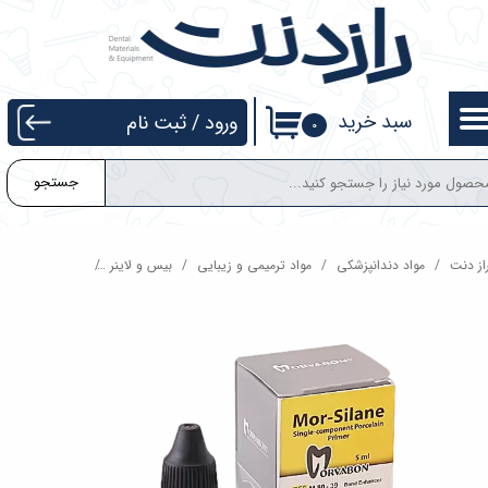
حساب کاربری من
تغییر گذر واژه
سبد خرید
ورود
/
ثبت نام
۰
سفارشات
جستجو
خروج از حساب کاربری
از دنت
مواد دندانپزشکی
مواد ترمیمی و زیبایی
بیس و لاینر
سایلن مروابن - Morvabon