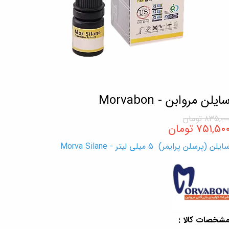
ایلن مروابن - Morvabon
۸۳۵,۰۰ تومان
۷۵۱,۵۰ تومان
ایلن (پرسلن پرایمر) 5 میلی لیتر - Morva Silane
شخصات کالا :