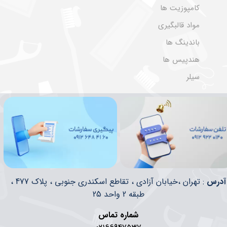
کامپوزیت ها
مواد قالبگیری
باندینگ ها
هندپیس ها
سیلر
​​آدرس
: تهران ،خیابان آزادی ، تقاطع اسکندری جنوبی ، پلاک 477 ،
طبقه 2 واحد 25
شماره تماس