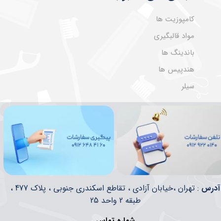
کامپوزیت ها
مواد قالبگیری
باندینگ ها
هندپیس ها
سیلر
​​آدرس
: تهران ،خیابان آزادی ، تقاطع اسکندری جنوبی ، پلاک 477 ،
طبقه 2 واحد 25
شماره تماس