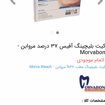
کیت بلیچینگ آفیس 37 درصد مروابن -
Morvabo
یت بلیچینگ مطب 37% مروابن - Morva Bleach
شخصات کالا :