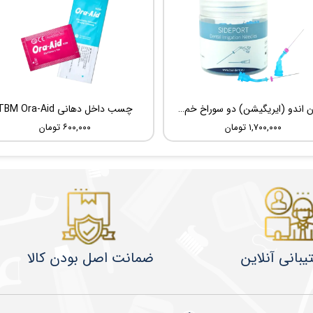
سوزن اندو (ایریگیشن) دو سوراخ خم شونده UDG Sideport
چسب داخل دهانی TBM Ora-Aid
۱,۷۰۰,۰۰۰ تومان
۶۰۰,۰۰۰ تومان
یبانی آنلاین
ضمانت اصل بودن کالا