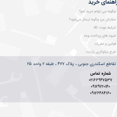
اهنمای خرید
چگونه می توانم خرید کنم؟
سفارش من چگونه ارسال می‌شود؟
شرایط عودت کالا
شیوه های پرداخت وجه
قوانین و مقررات
طرح نیکوکاری رازدنت
سکندری جنوبی ، پلاک 477 ، طبقه 2 واحد 25
شماره تماس
02166947537
09129220140
09126484160