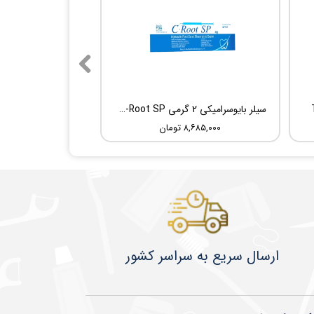
سیلر بایوسرامیکی 2 گرمی Root Dental Medical C-Root SP
۸,۶۸۵,۰۰۰ تومان
​​​​ارسال سریع به سراسر کشور