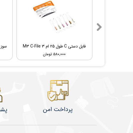
فایل دستی C طول 25 ام 3 M3 C-File
۵۸۰,۰۰۰ تومان
پرداخت امن
پشت