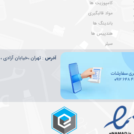
کامپوزیت ها
مواد قالبگیری
باندینگ ها
هندپیس ها
سیلر
​​آدرس
: تهران ،خیابان آزادی ، تقاطع ا