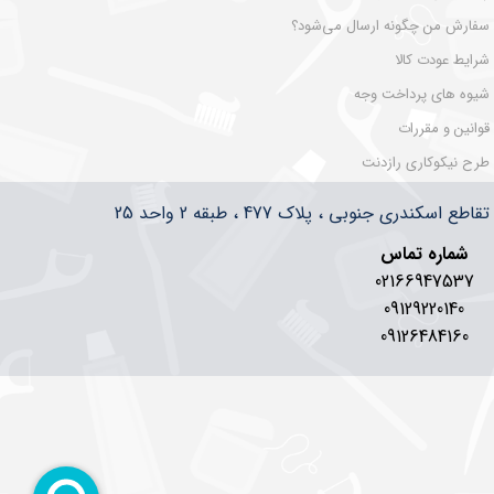
سفارش من چگونه ارسال می‌شود؟
شرایط عودت کالا
شیوه های پرداخت وجه
قوانین و مقررات
طرح نیکوکاری رازدنت
سکندری جنوبی ، پلاک 477 ، طبقه 2 واحد 25
شماره تماس
02166947537
09129220140
09126484160