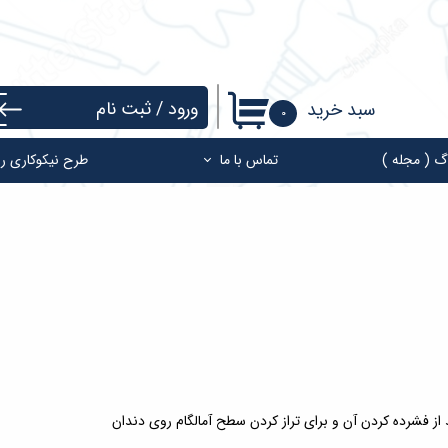
ورود
/
ثبت نام
سبد خرید
۰
حساب کاربری من
گ ( مجله )
تماس با ما
طرح نیکوکاری ر
تغییر گذر واژه
سفارشات
خروج از حساب کاربری
ز فشرده کردن آن و برای تراز کردن سطح آمالگام روی دندان