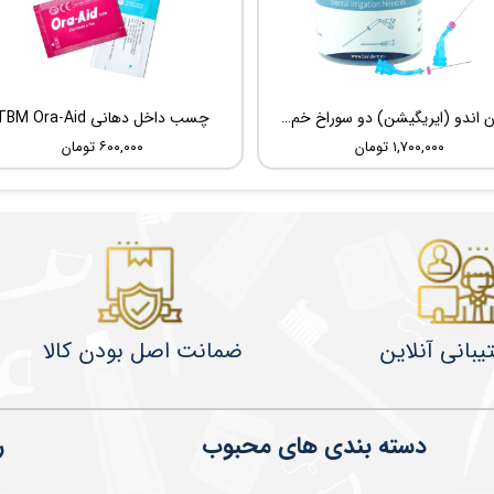
سوزن اندو (ایریگیشن) دو سوراخ خم شونده UDG Sideport
چسب داخل دهانی TBM Ora-Aid
۱,۷۰۰,۰۰۰ تومان
۶۰۰,۰۰۰ تومان
یبانی آنلاین
ضمانت اصل بودن کالا
دسته بندی های محبوب
ر