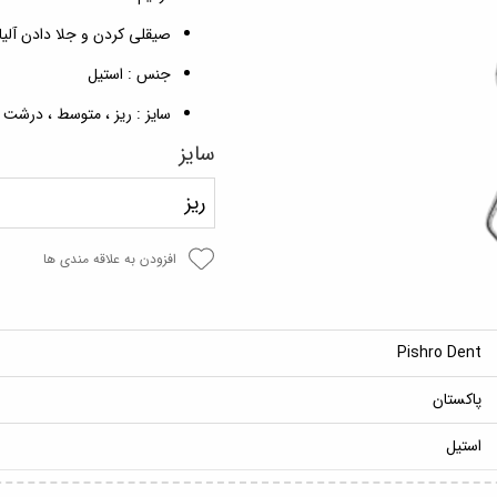
صیقلی کردن و جلا دادن آلی
جنس : استیل
سایز : ریز ، متوسط ، درشت
سایز
ریز
افزودن به علاقه مندی ها
Pishro Dent
پاکستان
استیل