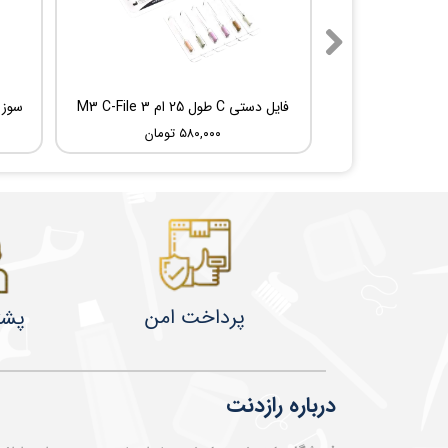
فایل دستی C طول 25 ام 3 M3 C-File
۵۸۰,۰۰۰ تومان
پرداخت امن
پشت
درباره رازدنت