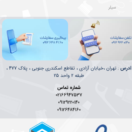
سیلر
​​آدرس
: تهران ،خیابان آزادی ، تقاطع اسکندری جنوبی ، پلاک 477 ،
طبقه 2 واحد 25
شماره تماس
02166947537
09129220140
09126484160