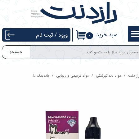
حساب کاربری من
تغییر گذر واژه
سبد خرید
ورود
/
ثبت نام
۰
سفارشات
جستجو
خروج از حساب کاربری
از دنت
مواد دندانپزشکی
مواد ترمیمی و زیبایی
باندینگ
باندینگ نسل 5 مروابن Morvabon