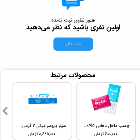
هنوز نظری ثبت نشده
اولین نفری باشید که نظر می‌دهید
ثبت نظر
​محصولات مرتبط
چسب داخل دهانی TBM Ora-Aid
سیلر بایوسرامیکی 2 گرمی Root Dental Medical C-Root SP
۶۰۰,۰۰۰ تومان
۸,۶۸۵,۰۰۰ تومان