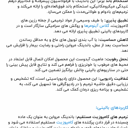
ستحکام باند برتر:
این باندینگ با فرمولاسیون پیشرفته و مکانیزم درهم
نیدگی میکرومکانیکی، استحکام باند فوق‌العاده‌ای را ارائه می‌کند و
رمیم‌های بادوام و طولانی‌مدت را ممکن می‌سازد.
طبیق پذیری:
با طیف وسیعی از مواد ترمیمی از جمله رزین های
امپوزیت،
گلاس آینومرها
و روکش های سرامیکی سازگار است و در
اربردهای بالینی تطبیق پذیری ارائه می دهد.
اهش حساسیت:
با آب بندی توبول های عاج و به حداقل رساندن
ساسیت بعد از عمل، باندینگ مروابن راحتی و رضایت بیمار را افزایش می
هد.
حمل رطوبت:
ماهیت آبدوست این محصول امکان اتصال قابل اعتماد در
حیط های مرطوب یا خونریزی را فراهم می کند و نتایج قابل پیش بینی را
تی در سناریوهای بالینی چالش برانگیز تضمین می کند.
فافیت رادیویی:
این محصول دارای رادیوپاسیتی است، که تشخیص و
رزیابی دقیق حاشیه ترمیم را در رادیوگرافی ها تسهیل می کند، به
شخیص و برنامه ریزی درمان کمک می کند.
اربردهای بالینی:
رمیم های کامپوزیت مستقیم:
باندینگ مروابن به عنوان یک ماده
سبنده در قرار دادن پرکننده های
کامپوزیت
مستقیم استفاده می شود و
اعث ایجاد پیوندهای قوی و بادوام بین رزین کامپوزیت و ساختار دندان