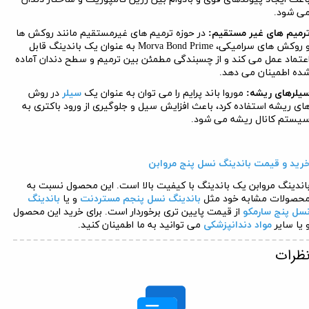
ی شود.
رمیم های غیر مستقیم:
در حوزه ترمیم های غیرمستقیم مانند روکش ها
 روکش های سرامیکی،
Morva Bond Prime
به عنوان یک باندینگ قابل
عتماد عمل می کند و از چسبندگی مطمئن بین ترمیم و سطح دندان آماده
ده اطمینان می دهد.
یلرهای ریشه:
موروا باند پرایم را می توان به عنوان یک
سیلر
در روش
ای ریشه استفاده کرد، باعث افزایش سیل و جلوگیری از ورود باکتری به
یستم کانال ریشه می شود.
رید و قیمت باندینگ نسل پنج مروابن
اندینگ مروابن یک باندینگ با کیفیت بالا است. این محصول نسبت به
حصولات مشابه خود مثل
باندینگ نسل پنجم مستردنت
و یا
باندینگ
سل پنج سارمکو
از قیمت پایین تری برخوردار است. برای خرید این محصول
 یا سایر
مواد دندانپزشکی
می توانید به ما اطمینان کنید.
ظرات