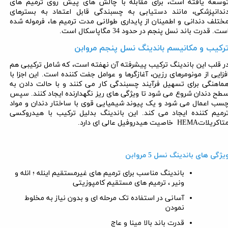
وسعه یافته است، برای مقابله با چالش های پیش روی ترمیم های
ندانپزشکی، مانند دستیابی به چسبندگی قابل اعتماد به بسترهای
ختلف دندانی و اطمینان از پایداری طولانی مدت ترمیم ها، فرموله شده
ست. قدرت باند نسل پنجم در حدود 34 مگاپاسکال است.
رکیب و مکانیسم باندینگ نسل پنجم مروابن
ر قلب این باندینگ ترکیب پیشرفته آن نهفته است، که شامل ترکیبی هم
فزایی از مونومرهای رزین، آغازگرها و عوامل جفت کننده است. این اجزا با
ماهنگی برای تسهیل فرآیند چسبندگی کار می کنند و با حالت دادن به
طح دندان شروع می شود تا ویژگی های ریز نگهدارنده ایجاد کنند. سپس
سب اعمال می شود و یک پیوند شیمیایی قوی با ساختار دندان و مواد
رمیم کننده ایجاد می کند. این باندینگ بدلیل ترکیب با هیدروکسی
تاکریلات
HEMA
خاصیت هیدروفیل عالی ای دارد.
یژگی های باندینگ نسل 5 مروابن
باندینگ مناسب برای ترمیم های غیرمستقیم اینله ؛ انله و
ونیر ، ترمیم های مستقیم کامپوزیتی
آسانی در استفاده تک مرحله ای و بدون نیاز به مخلوط
نمودن
قدرت باند بالا مینا و عاج