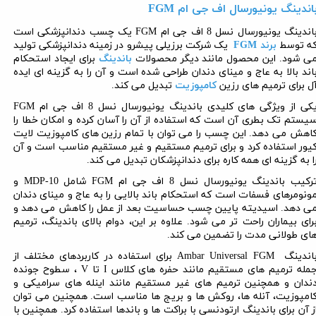
اندینگ یونیورسال اف جی ام
FGM
اندینگ یونیورسال نسل 8 اف جی ام
FGM
یک چسب دندانپزشکی است
ه توسط
برند
FGM
یک شرکت برزیلی پیشرو در زمینه دندانپزشکی تولید
ی شود. این محصول مانند دیگر محصولات
باندینگ
برای ایجاد استحکام
اند بالا به عاج و مینای دندان طراحی شده است و آن را به گزینه ای ایده
ل برای ترمیم های رزین
کامپوزیت
تبدیل می کند.
کی از ویژگی های کلیدی باندینگ یونیورسال نسل 8 اف جی ام
FGM
یستم تک بطری آن است که استفاده از آن را آسان کرده و امکان خطا را
اهش می دهد. این چسب را می توان با تمام رزین های کامپوزیت لایت
یور استفاده کرد و برای ترمیم مستقیم و غیر مستقیم مناسب است و آن
ا به گزینه ای همه کاره برای دندانپزشکان تبدیل می کند.
رکیب باندینگ یونیورسال نسل 8 اف جی ام
FGM
شامل 10-
MDP
و
ونومرهای فسفات است که استحکام باند بالایی را به عاج و مینای دندان
ی دهد. اسیدیته پایین چسب حساسیت بعد از عمل را کاهش می دهد و
رای بیماران راحت تر می شود. علاوه بر این، دوام بالای باندینگ، ترمیم
ای طولانی مدت را تضمین می کند.
اندینگ
FGM
Ambar Universal
برای استفاده در کاربردهای مختلف از
مله ترمیم های مستقیم مانند حفره های کلاس
I
تا
V
، سطوح جونده
ندان و همچنین ترمیم های غیر مستقیم مانند اینله های سرامیکی و
امپوزیت، آنله ها، روکش ها و بریج ها مناسب است. همچنین می توان
ز آن برای باندینگ ارتودنسی با براکت ها و باندها استفاده کرد. همچنین با