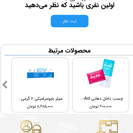
اولین نفری باشید که نظر می‌دهید
ثبت نظر
​محصولات مرتبط
چسب داخل دهانی TBM Ora-Aid
سیلر بایوسرامیکی 2 گرمی Root Dental Medical C-Root SP
۶۰۰,۰۰۰ تومان
۸,۶۸۵,۰۰۰ تومان