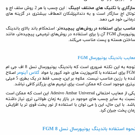
ازگاری با تکنیک های مختلف اچینگ
: این چسب با هر 2 روش سلف اچ و
وتال اچ سازگار است و به دندانپزشکان انعطاف بیشتری در گزینه های
رمانی خود می دهد.
ناسب برای استفاده در روش‌های پیچیده‌تر
: استحکام باند بالای باندینگ
ونیورسال
FGM
آن را برای استفاده در روش‌های ترمیمی پیچیده‌تر، مانند
اختن هسته و پست مناسب می‌کند.
عایب باندینگ یونیورسال
FGM
وجه به این نکته ضروری است که
باندینگ یونیورسال نسل 8 اف جی ام
FG
برای استفاده با کامپوزیت های خود کیور یا مواد
گلاس آینومر
اصلاح
شده با رزین مناسب نیست. علاوه بر این، چسب فقط در یک بطری 5 میلی
یتری موجود است که ممکن است برای ترمیم های بزرگتر کافی نباشد.
کی از معایب احتمالی
Adesivo Ambar Universal
این است که ممکن است
سبت به سایر چسب های موجود در بازار به زمان طولانی تری نیاز داشته
اشد. با این حال، این را می توان با استفاده از نور پخت قوی تر یا افزایش
مان پخت جبران کرد.
حوه استفاده باندینگ یونیورسال نسل 8
FGM