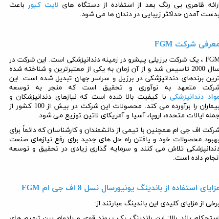
رائه ظاهری بی رنگ بعد از استفاده از دستگاه های
لایت کیور
باعث
دست آمدن حداکثر زیبایی در دندان ها می شود.
عرفی شرکت
FGM
FG
، یک شرکت برزیلی پیشرو در زمینه دندانپزشکی است. این شرکت در
سال 2000 تاسیس شد و از آن زمان به یکی از معتبرترین و شناخته شده
رین برندهای دندانپزشکی در برزیل و سراسر جهان تبدیل شده است.
این
رکت
متعهد به نوآوری و تحقیق است که منجر به توسعه
واد دندانپزشکی
با کیفیت بالا شده است که نیازهای دندانپزشکان و
بیماران را برآورده می کند. محصولات این شرکت در بیش از 100 کشور از
مله ایالات متحده، اروپا، آسیا و آمریکای لاتین توزیع می شود.
رکت اف جی ام همچنین با تیمی از دانشمندان و کارشناسان که دائماً برای
هبود محصولات خود و یافتن راه حل های جدید برای رفع نیازهای صنعت
ندانپزشکی تلاش می کنند و سرمایه گذاری زیادی در تحقیق و توسعه
نجام داده است.
زایای استفاده از باندینگ یونیورسال نسل 8 اف جی ام
FGM
رخی از مزایای کلیدی این باندینگ عبارتند از:
ستحکام باند بالا: این باندینگ یک پیوند قوی و بادوام بین ترمیم های