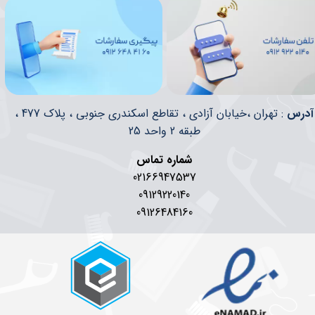
​​آدرس
: تهران ،خیابان آزادی ، تقاطع اسکندری جنوبی ، پلاک 477 ،
طبقه 2 واحد 25
شماره تماس
02166947537
09129220140
09126484160