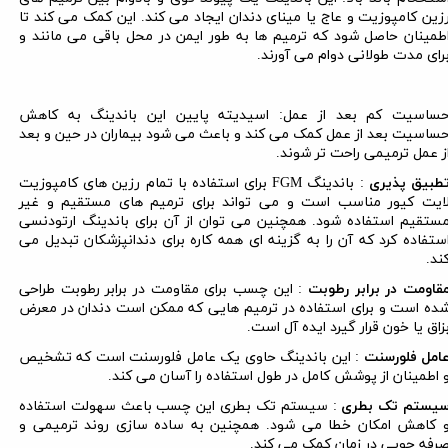
زین کامپوزیت و عاج یا مینای دندان ایجاد می کند. این کمک می کند تا
طمینان حاصل شود که ترمیم ها به طور ایمن در محل باقی می مانند و
رای مدت طولانی دوام می آورند.
ساسیت کم بعد از عمل: اسیدیته پایین این باندینگ به کاهش
ساسیت بعد از عمل کمک می کند و باعث می شود بیماران در حین و بعد
ز عمل ترمیمی راحت تر شوند.
طبیق پذیری
: باندینگ
FGM
برای استفاده با تمام رزین های کامپوزیت
ایت کیور مناسب است و می تواند برای ترمیم های مستقیم و غیر
ستقیم استفاده شود. همچنین می توان از آن برای باندینگ ارتودنسی
ستفاده کرد که آن را به گزینه ای همه کاره برای دندانپزشکان تبدیل می
ند.
قاومت در برابر رطوبت
: این چسب برای مقاومت در برابر رطوبت طراحی
ده است و برای استفاده در ترمیم هایی که ممکن است دندان در معرض
زاق یا خون قرار گیرد ایده آل است.
امل فلورسنت
:
این باندینگ
حاوی یک عامل فلورسنت است که تشخیص
 اطمینان از پوشش کامل در طول استفاده را آسان می کند.
یستم تک بطری
: سیستم تک بطری این چسب باعث سهولت استفاده
 کاهش امکان خطا می شود. همچنین به ساده سازی روند ترمیمی و
رفه جویی در زمان کمک می کند.