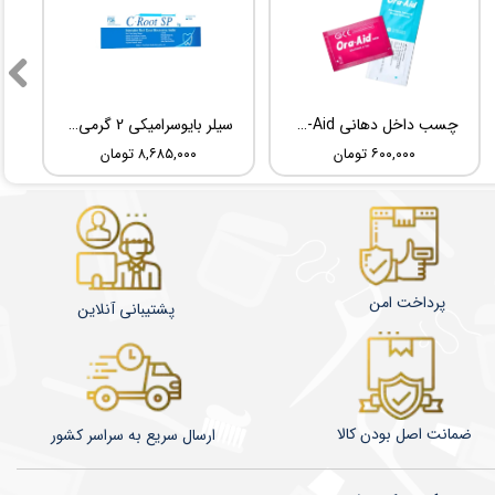
چسب داخل دهانی TBM Ora-Aid
سیلر بایوسرامیکی 2 گرمی Root Dental Medical C-Root SP
۶۰۰,۰۰۰ تومان
۸,۶۸۵,۰۰۰ تومان
پرداخت امن
پشتیبانی آنلاین
ضمانت اصل بودن کالا
​​​​ارسال سریع به سراسر کشور