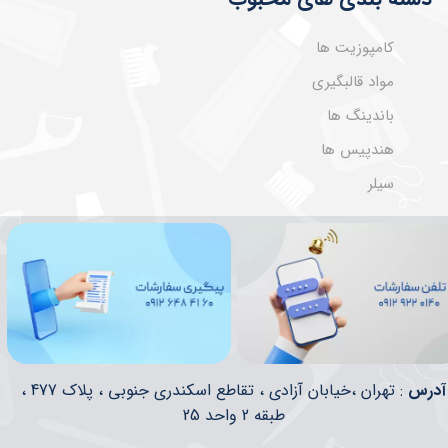
کامپوزیت ها
مواد قالبگیری
باندینگ ها
هندپیس ها
سیلر
​​آدرس
: تهران ،خیابان آزادی ، تقاطع اسکندری جنوبی ، پلاک 477 ،
طبقه 2 واحد 25