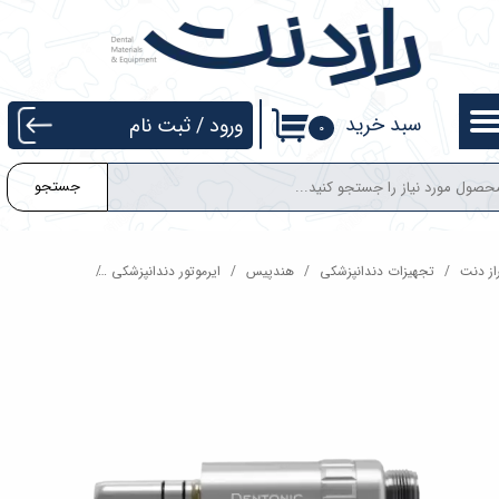
حساب کاربری من
تغییر گذر واژه
سبد خرید
ورود
/
ثبت نام
۰
سفارشات
جستجو
خروج از حساب کاربری
از دنت
تجهیزات دندانپزشکی
هندپیس
ایرموتور دندانپزشکی
ایرموتور کوکسو آب از