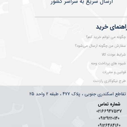
​​​​ارسال سریع به سراسر کشور
اهنمای خرید
چگونه می توانم خرید کنم؟
سفارش من چگونه ارسال می‌شود؟
شرایط عودت کالا
شیوه های پرداخت وجه
قوانین و مقررات
طرح نیکوکاری رازدنت
سکندری جنوبی ، پلاک 477 ، طبقه 2 واحد 25
شماره تماس
02166947537
09129220140
09126484160