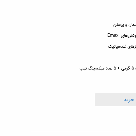
سمان و پرسلن
وکش‌های
Emax
زهای فلدسپاتیک
5
گرمی + 5 عدد میکسینگ تیپ
 خرید