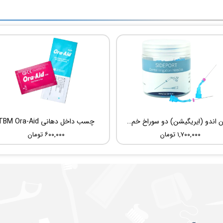
سوزن اندو (ایریگیشن) دو سوراخ خم شونده UDG Sideport
چسب داخل دهانی TBM Ora-Aid
۱,۷۰۰,۰۰۰ تومان
۶۰۰,۰۰۰ تومان