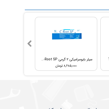
سیلر بایوسرامیکی 2 گرمی Root Dental Medical C-Root SP
۸,۶۸۵,۰۰۰ تومان