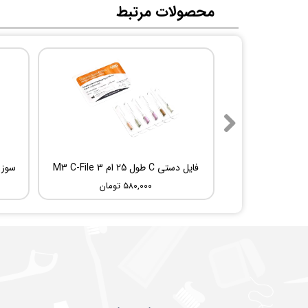
​محصولات مرتبط
فایل دستی C طول 25 ام 3 M3 C-File
۵۸۰,۰۰۰ تومان