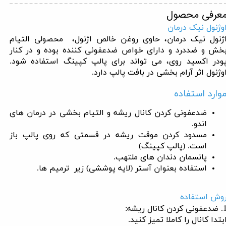
عرفی محصول
وژنول نیک درمان
ژنول نیک درمان، حاوی روغن خالص اژنول، محصولی التیام
خش و ضددرد و دارای خواص ضدعفونی کننده بوده و در کنار
ودر اکسید روی، می تواند برای پالپ کپینگ استفاده شود.
وژنول اثر آرام بخشی در بافت پالپ دارد.
وارد استفاده
ضدعفونی کردن کانال ریشه و التیام بخشی در درمان های
اندو.
مسدود کردن موقت ریشه در قسمتی که روی پالپ باز
است. (پالپ کپینگ)
پانسمان دندان های ملتهب.
استفاده بعنوان آستر (لایه پوششی) زیر ترمیم ها.
وش استفاده
ونی کردن کانال ریشه:
بتدا کانال را کاملا تمیز کنید.