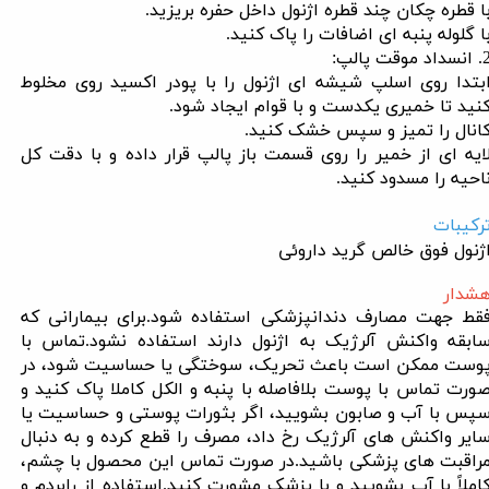
ا قطره چکان چند قطره اژنول داخل حفره بریزید.
ا گلوله پنبه ای اضافات را پاک کنید.
سداد موقت پالپ:
بتدا روی اسلپ شیشه ای اژنول را با پودر اکسید روی مخلوط
نید تا خمیری یکدست و با قوام ایجاد شود.
انال را تمیز و سپس خشک کنید.
ایه ای از خمیر را روی قسمت باز پالپ قرار داده و با دقت کل
احیه را مسدود کنید.
رکیبات
ژنول فوق خالص گرید داروئی
شدار
قط جهت مصارف دندانپزشکی استفاده شود.برای بیمارانی که
ابقه واکنش آلرژیک به اژنول دارند استفاده نشود.تماس با
وست ممکن است باعث تحریک، سوختگی یا حساسیت شود، در
ورت تماس با پوست بلافاصله با پنبه و الکل کاملا پاک کنید و
پس با آب و صابون بشویید، اگر بثورات پوستی و حساسیت یا
ایر واکنش های آلرژیک رخ داد، مصرف را قطع کرده و به دنبال
راقبت های پزشکی باشید.در صورت تماس این محصول با چشم،
املاً با آب بشویید و با پزشک مشورت کنید.استفاده از رابردم و