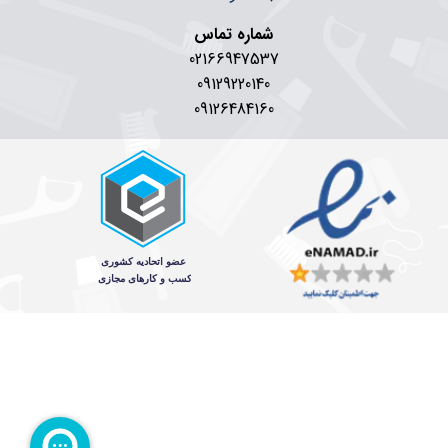
شماره تماس
02166947537
09129220140
09126484160