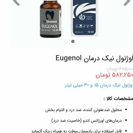
وژنول نیک درمان Eugenol
۶۸۵,۰۰ تومان
۵۸۲,۲۵ تومان
وژنول نیک درمان 15 و 30 میلی لیتر
شخصات کالا :
محلول ضدعفونی کننده، ضد درد و التیام بخش
درمان‌های اورژانس اندو (خاصیت ضد درد)
قابل استفاده برای پانسمان موقت به همراه زینک اکساید