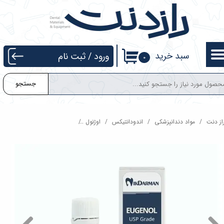
حساب کاربری من
تغییر گذر واژه
سبد خرید
ورود
/
ثبت نام
۰
سفارشات
جستجو
خروج از حساب کاربری
از دنت
مواد دندانپزشکی
اندودانتیکس
اوژنول
اوژنول نیک درمان Eugenol