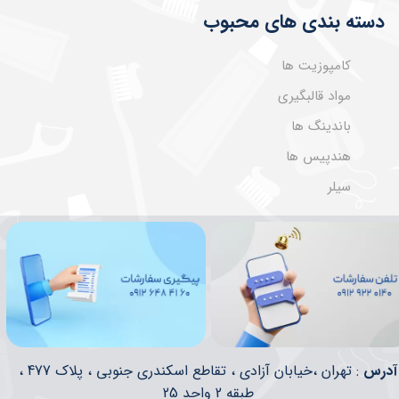
دسته بندی های محبوب
کامپوزیت ها
مواد قالبگیری
باندینگ ها
هندپیس ها
سیلر
​​آدرس
: تهران ،خیابان آزادی ، تقاطع اسکندری جنوبی ، پلاک 477 ،
طبقه 2 واحد 25