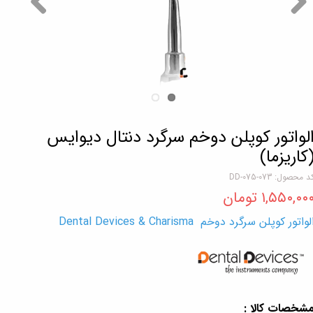
لواتور کوپلن دوخم سرگرد دنتال دیوایس
کاریزما)
د محصول: DD-075-073
۱,۵۵۰,۰۰ تومان
لواتور کوپلن سرگرد دوخم Dental Devices & Charisma
شخصات کالا :