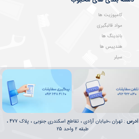
کامپوزیت ها
مواد قالبگیری
باندینگ ها
هندپیس ها
سیلر
​​آدرس
: تهران ،خیابان آزادی ، تقاطع اسکندری جنوبی ، پلاک 477 ،
طبقه 2 واحد 25