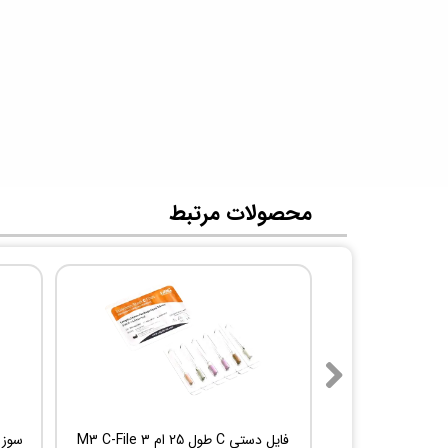
​محصولات مرتبط
فایل دستی C طول 25 ام 3 M3 C-File