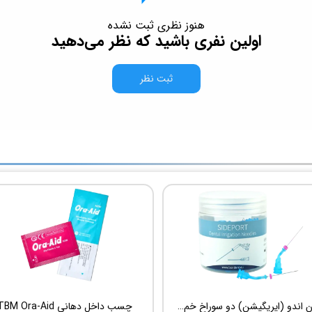
هنوز نظری ثبت نشده
اولین نفری باشید که نظر می‌دهید
ثبت نظر
سوزن اندو (ایریگیشن) دو سوراخ خم شونده UDG Sideport
چسب داخل دهانی TBM Ora-Aid