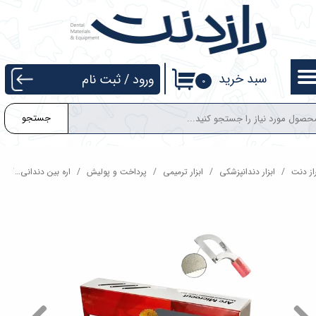
حساب کاربری من
تغییر گذر واژه
سبد خرید
ورود
/
ثبت نام
۰
سفارشات
جستجو
خروج از حساب کاربری
از دنت
ابزار دندانپزشکی
ابزار ترمیمی
پرداخت و پولیش
اره بین دندانی
کیت