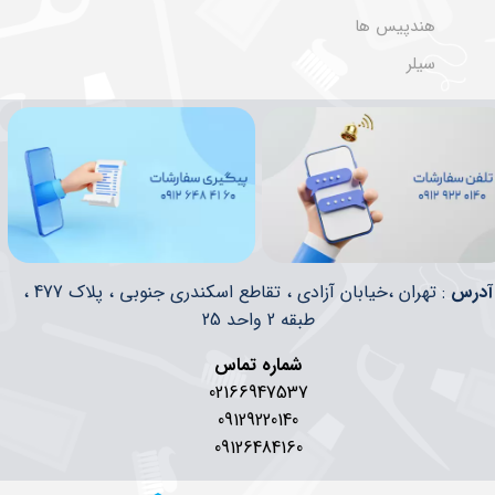
هندپیس ها
سیلر
​​آدرس
: تهران ،خیابان آزادی ، تقاطع اسکندری جنوبی ، پلاک 477 ،
طبقه 2 واحد 25
شماره تماس
02166947537
09129220140
09126484160