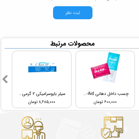
ثبت نظر
​محصولات مرتبط
چسب داخل دهانی TBM Ora-Aid
سیلر بایوسرامیکی 2 گرمی Root Dental Medical C-Root SP
۶۰۰,۰۰۰ تومان
۸,۶۸۵,۰۰۰ تومان