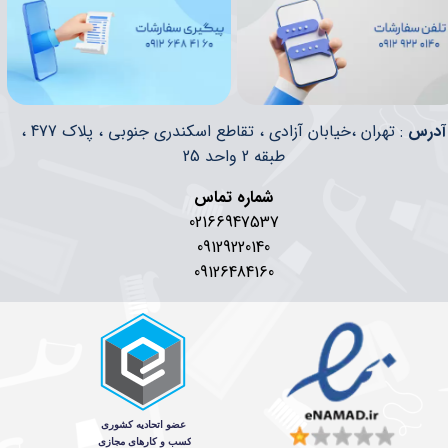
​​آدرس
: تهران ،خیابان آزادی ، تقاطع اسکندری جنوبی ، پلاک 477 ،
طبقه 2 واحد 25
شماره تماس
02166947537
09129220140
09126484160