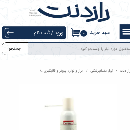
حساب کاربری من
تغییر گذر واژه
سبد خرید
ورود
/
ثبت نام
۰
سفارشات
جستجو
خروج از حساب کاربری
از دنت
ابزار دندانپزشکی
ابزار و لوازم پروتز و قالبگیری
اسپری فیت چکر دنتاکو 270 میلی لیتر Dentaco Occlusui Spray