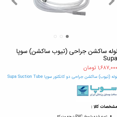
وله ساکشن جراحی (تیوب ساکشن) سوپا
Sup
۱,۶۸۷,۰۰ تومان
وله (تیوب) ساکشن جراحی دو کانکتور سوپا Supa Suction Tube
شخصات کالا :
تهیه شده با مواد PVC درجه مدیکال