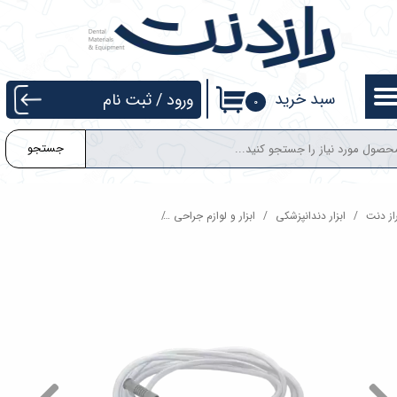
حساب کاربری من
تغییر گذر واژه
سبد خرید
ورود
/
ثبت نام
۰
سفارشات
جستجو
خروج از حساب کاربری
از دنت
ابزار دندانپزشکی
ابزار و لوازم جراحی
لوله ساکشن جراحی (تیوب ساکشن) سوپ