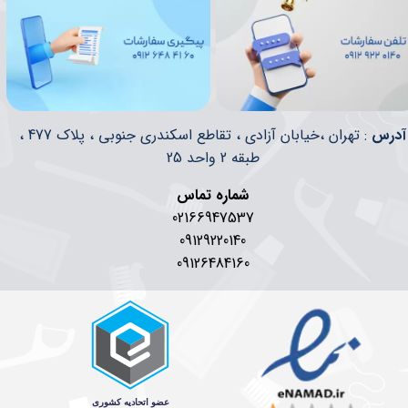
​​آدرس
: تهران ،خیابان آزادی ، تقاطع اسکندری جنوبی ، پلاک 477 ،
طبقه 2 واحد 25
شماره تماس
02166947537
09129220140
09126484160