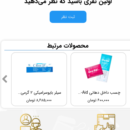
اولین نفری باشید که نظر می‌دهید
ثبت نظر
​محصولات مرتبط
چسب داخل دهانی TBM Ora-Aid
سیلر بایوسرامیکی 2 گرمی Root Dental Medical C-Root SP
۶۰۰,۰۰۰ تومان
۸,۶۸۵,۰۰۰ تومان