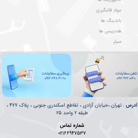
مواد قالبگیری
باندینگ ها
هندپیس ها
سیلر
​​آدرس
: تهران ،خیابان آزادی ، تقاطع اسکندری جنوبی ، پلاک 477 ،
طبقه 2 واحد 25
شماره تماس
02166947537