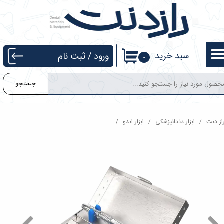
حساب کاربری من
تغییر گذر واژه
سبد خرید
ورود
/
ثبت نام
۰
سفارشات
جستجو
خروج از حساب کاربری
از دنت
ابزار دندانپزشکی
ابزار اندو
کیت خارج کردن فایل شکسته کوکسو Coxo CFR-1