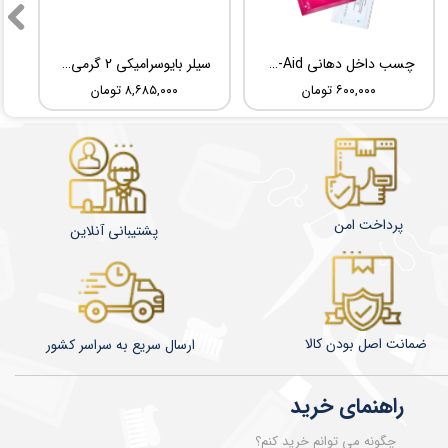
★
چسب داخل دهانی TBM Ora-Aid
سیلر بایوسرامیکی 2 گرمی Root Dental Medical C-Root SP
۶۰۰,۰۰۰ تومان
۸,۶۸۵,۰۰۰ تومان
پرداخت امن
پشتیبانی آنلاین
ضمانت اصل بودن کالا
​​​​ارسال سریع به سراسر کشور
★
★
★
★
★
راهنمای خرید
چگونه می توانم خرید کنم؟