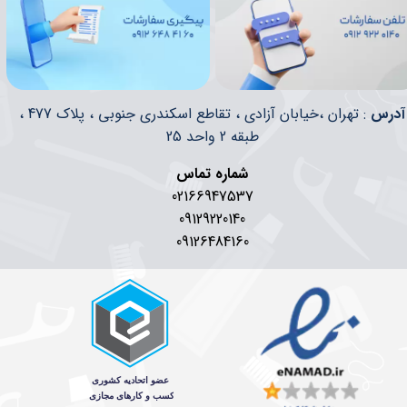
​​آدرس
: تهران ،خیابان آزادی ، تقاطع اسکندری جنوبی ، پلاک 477 ،
طبقه 2 واحد 25
شماره تماس
02166947537
09129220140
09126484160