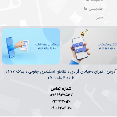
هندپیس ها
سیلر
​​آدرس
: تهران ،خیابان آزادی ، تقاطع اسکندری جنوبی ، پلاک 477 ،
طبقه 2 واحد 25
شماره تماس
02166947537
09129220140
09126484160