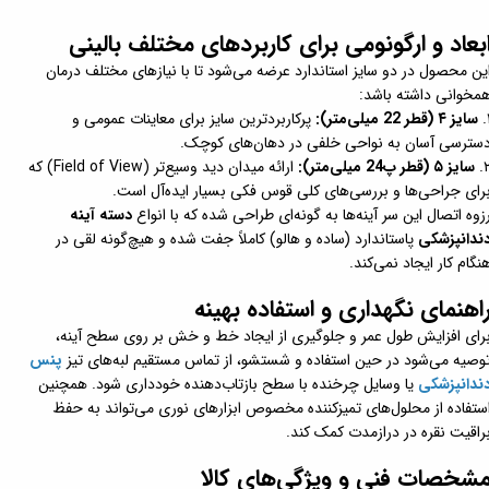
بعاد و ارگونومی برای کاربردهای مختلف بالینی
ین محصول در دو سایز استاندارد عرضه می‌شود تا با نیازهای مختلف درمان
مخوانی داشته باشد:
۱
سایز ۴ (قطر 22 میلی‌متر):
پرکاربردترین سایز برای معاینات عمومی و
سترسی آسان به نواحی خلفی در دهان‌های کوچک.
۲
سایز ۵ (قطر پ24 میلی‌متر):
ارائه میدان دید وسیع‌تر (Field of View) که
رای جراحی‌ها و بررسی‌های کلی قوس فکی بسیار ایده‌آل است.
زوه اتصال این سر آینه‌ها به گونه‌ای طراحی شده که با انواع
دسته آینه
ندانپزشکی
پاستاندارد (ساده و هالو) کاملاً جفت شده و هیچ‌گونه لقی در
نگام کار ایجاد نمی‌کند.
اهنمای نگهداری و استفاده بهینه
رای افزایش طول عمر و جلوگیری از ایجاد خط و خش بر روی سطح آینه،
وصیه می‌شود در حین استفاده و شستشو، از تماس مستقیم لبه‌های تیز
پنس
ندانپزشکی
یا وسایل چرخنده با سطح بازتاب‌دهنده خودداری شود. همچنین
ستفاده از محلول‌های تمیزکننده مخصوص ابزارهای نوری می‌تواند به حفظ
راقیت نقره در درازمدت کمک کند.
شخصات فنی و ویژگی‌های کالا