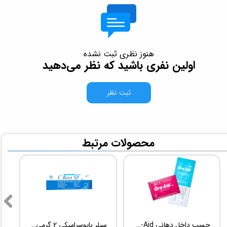
هنوز نظری ثبت نشده
اولین نفری باشید که نظر می‌دهید
ثبت نظر
​محصولات مرتبط
چسب داخل دهانی TBM Ora-Aid
سیلر بایوسرامیکی 2 گرمی Root Dental Medical C-Root SP