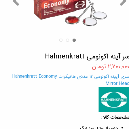
ر آینه اکونومی Hahnenkratt
۲,۷۰۰,۰۰ تومان
سری آیینه اکونومی 12 عددی هانیکرات Hahnenkratt Economy
Mirror Hea
شخصات کالا :
جنس از استیل ضد زنگ