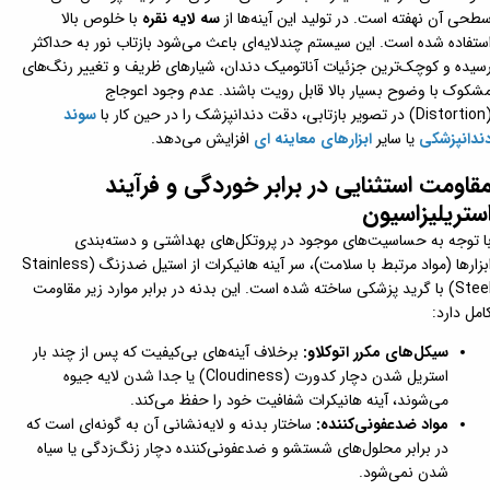
طحی آن نهفته است. در تولید این آینه‌ها از
سه لایه نقره
با خلوص بالا
ستفاده شده است. این سیستم چندلایه‌ای باعث می‌شود بازتاب نور به حداکثر
سیده و کوچک‌ترین جزئیات آناتومیک دندان، شیارهای ظریف و تغییر رنگ‌های
شکوک با وضوح بسیار بالا قابل رویت باشند. عدم وجود اعوجاج
 بازتابی، دقت دندانپزشک را در حین کار با
سوند
ندانپزشکی
یا سایر
ابزارهای معاینه ای
افزایش می‌دهد.
قاومت استثنایی در برابر خوردگی و فرآیند
ستریلیزاسیون
ا توجه به حساسیت‌های موجود در پروتکل‌های بهداشتی و دسته‌بندی
ابزارها (مواد مرتبط با سلامت)، سر آینه هانیکرات از استیل ضدزنگ (Stainless
Steel) با گرید پزشکی ساخته شده است. این بدنه در برابر موارد زیر مقاومت
امل دارد:
سیکل‌های مکرر اتوکلاو:
برخلاف آینه‌های بی‌کیفیت که پس از چند بار
استریل شدن دچار کدورت (Cloudiness) یا جدا شدن لایه جیوه
می‌شوند، آینه هانیکرات شفافیت خود را حفظ می‌کند.
مواد ضدعفونی‌کننده:
ساختار بدنه و لایه‌نشانی آن به گونه‌ای است که
در برابر محلول‌های شستشو و ضدعفونی‌کننده دچار زنگ‌زدگی یا سیاه
شدن نمی‌شود.