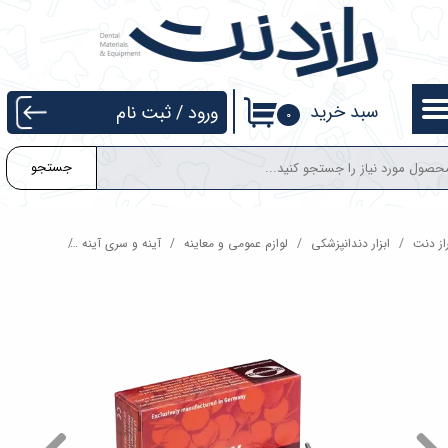
حساب کاربری من
تغییر گذر واژه
سبد خرید
ورود
/
ثبت نام
۰
سفارشات
جستجو
خروج از حساب کاربری
از دنت
ابزار دندانپزشکی
لوازم عمومی و معاینه
آینه و سری آینه
سر آینه اکونومی ratt