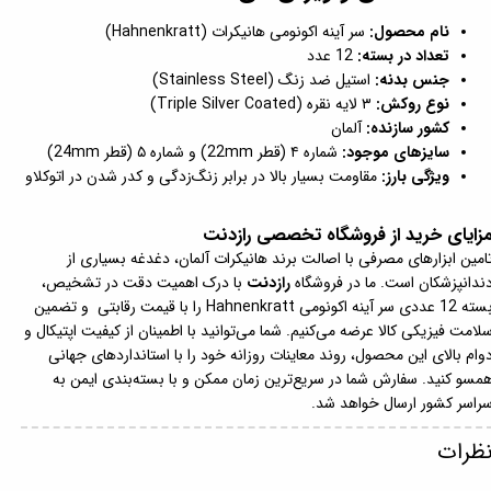
نام محصول:
سر آینه اکونومی هانیکرات (Hahnenkratt)
تعداد در بسته:
12 عدد
جنس بدنه:
استیل ضد زنگ (Stainless Steel)
نوع روکش:
۳ لایه نقره (Triple Silver Coated)
کشور سازنده:
آلمان
سایزهای موجود:
شماره ۴ (قطر 22mm) و شماره ۵ (قطر 24mm)
ویژگی بارز:
مقاومت بسیار بالا در برابر زنگ‌زدگی و کدر شدن در اتوکلاو
زایای خرید از فروشگاه تخصصی رازدنت
امین ابزارهای مصرفی با اصالت برند هانیکرات آلمان، دغدغه بسیاری از
ندانپزشکان است. ما در فروشگاه
رازدنت
با درک اهمیت دقت در تشخیص،
بسته 12 عددی سر آینه اکونومی Hahnenkratt را با قیمت رقابتی و تضمین
لامت فیزیکی کالا عرضه می‌کنیم. شما می‌توانید با اطمینان از کیفیت اپتیکال و
وام بالای این محصول، روند معاینات روزانه خود را با استانداردهای جهانی
مسو کنید. سفارش شما در سریع‌ترین زمان ممکن و با بسته‌بندی ایمن به
راسر کشور ارسال خواهد شد.
ظرات